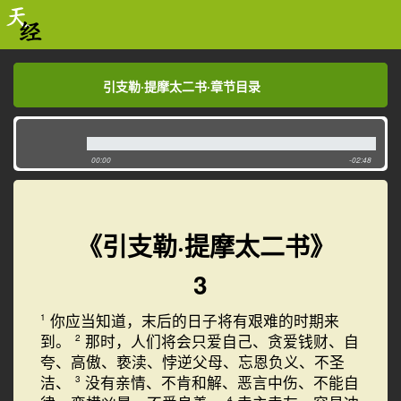
引支勒·提摩太二书·章节目录
引支勒·提摩太二书·章节目录
00:00
-02:48
《引支勒·提摩太二书》
3
你应当知道，末后的日子将有艰难的时期来
1
到。
那时，人们将会只爱自己、贪爱钱财、自
2
夸、高傲、亵渎、悖逆父母、忘恩负义、不圣
洁、
没有亲情、不肯和解、恶言中伤、不能自
3
4