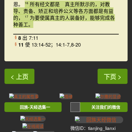
恩。
所有经文都是 真主所默示的，对教
16
导、责备、矫正和培养公义等各方面都是有益
的，
为要使属真主的人装备好，能够完成各
17
种善工。
8
出 7:11
§
11
使 13:14-52；14:1-7,8-20
§
< 上页
下页 >
回族-天经选集一
关注我们的微信
微信ID：tianjing_lianxi