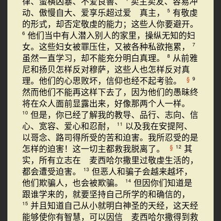
律、蛮横凶暴、不爱良善、
卖主卖友、容易冲
动、傲慢自大、爱享乐超过爱 真主，
有敬虔
5
的形式，却否定敬虔的能力；这些人你要避开。
他们当中有人潜入别人的家里，操纵无知的妇
6
女。这些妇女被罪压住，又被各种私欲拖累，
7
虽然一直学习，却不能充分明白真理。
从前雅
8
尼和扬贝怎样反对穆萨，这些人也怎样反对真
理。他们的心思败坏，信仰也经不起考验。
§
9
然而他们不能再这样下去了，因为他们的愚昧终
将在众人面前显露出来，好像那两个人一样。
但是，你已经了解我的教导、品行、志向、信
10
心、宽容、爱心和忍耐，
以及我在安提阿、
11
以哥念、路司得所受的苦和迫害。我所忍受的是
怎样的迫害！这一切主都救我脱离了。
其
§
12
实，所有立志在 麦西哈尔撒里过敬虔生活的，
都会遭受迫害。
但恶人和骗子会越来越坏，
13
他们欺骗人，也会被欺骗。
但因你们知道是
14
跟谁学来的，就要坚持自己所学的和确信的，
并且知道自己从小就明白神圣的天经，这天经
15
能够使你有智慧，可以因信 麦西哈尔撒得到救