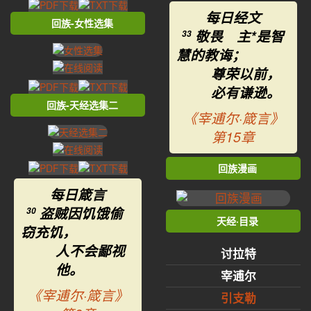
每日经文
回族-女性选集
敬畏 主*是智
33
慧的教诲；
尊荣以前，
必有谦逊。
回族-天经选集二
《宰逋尔·箴言》
第15章
回族漫画
每日箴言
盗贼因饥饿偷
30
天经·目录
窃充饥，
人不会鄙视
讨拉特
他。
宰逋尔
《宰逋尔·箴言》
引支勒