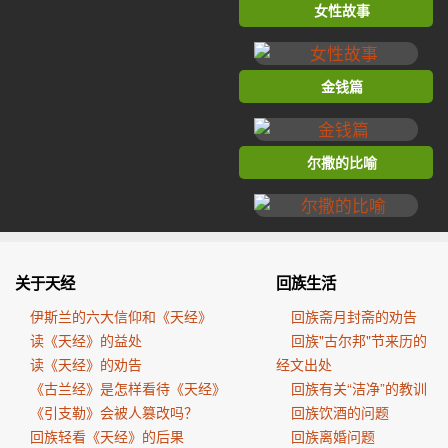
女性故事
金钱篇
尔撒的比喻
关于天经
回族生活
伊斯兰的六大信仰和《天经》
回族斋月封斋的劝告
读《天经》的益处
回族"古尔邦"节来历的
读《天经》的劝告
经文出处
《古兰经》是怎样看待《天经》
回族有关“洁净”的教训
《引支勒》会被人篡改吗？
回族饮酒的问题
回族轻看《天经》的后果
回族离婚问题