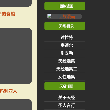
回族漫画
命的食粮
天经·目录
讨拉特
宰逋尔
引支勒
天经选集
天经选集二
女性选集
天经话题
玛利亚人
关于天经
圣人言行