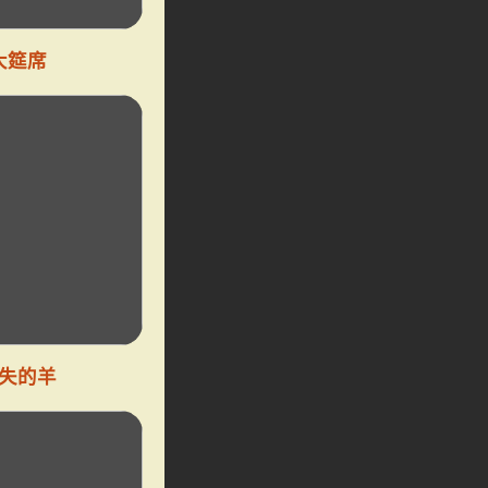
大筵席
失的羊