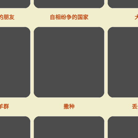
的朋友
自相纷争的国家
羊群
撒种
丢