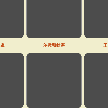
之道
尔撒和封斋
王