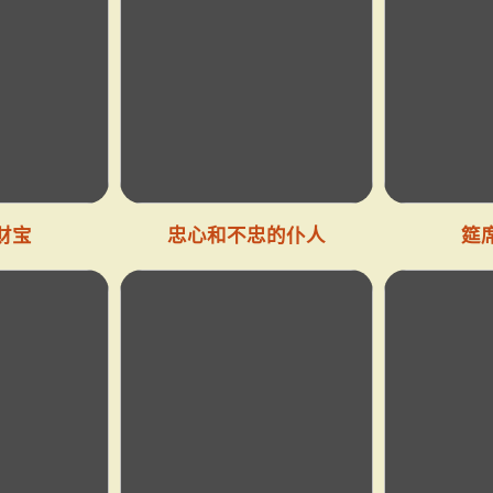
财宝
忠心和不忠的仆人
筵