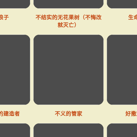
浪子
不结实的无花果树（不悔改
生
就灭亡）
的建造者
不义的管家
好撒