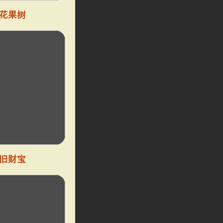
花果树
旧财宝