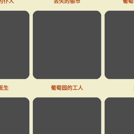
的仆人
丢失的银币
葡萄
医生
葡萄园的工人