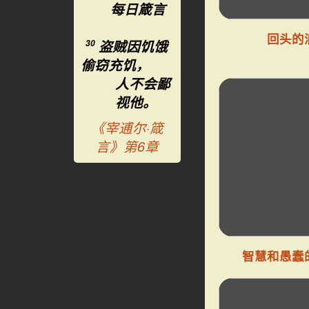
每日箴言
回头的
盗贼因饥饿
30
偷窃充饥，
人不会鄙
视他。
《宰逋尔·箴
言》第6章
智慧和愚蠢