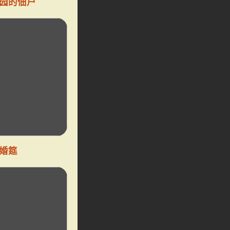
园的佃户
婚筵