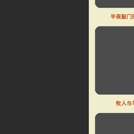
半夜敲门
牧人与