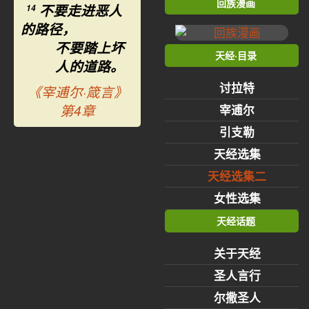
回族漫画
不要走进恶人
14
的路径，
不要踏上坏
天经·目录
人的道路。
讨拉特
《宰逋尔·箴言》
第4章
宰逋尔
引支勒
天经选集
天经选集二
女性选集
天经话题
关于天经
圣人言行
尔撒圣人