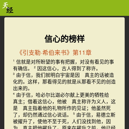
信心的榜样
《引支勒·希伯来书》第11章
信就是对所盼望的事有把握，对没有看见的事
1
有确信。
因这信心，古人得到了称许。
2
由于信，我们就明白宇宙是因 真主的话被造
3
化的。这样，那看得见的就是从那看不见的创造
出来的。
由于信，哈必尔比迦必尔献上更美的牺牲给
4
真主；借着这信心，他被 真主称许为义人，这
是 真主指着他的礼物所作的见证；他虽然死
了，却仍然通过信心说话。
由于信，易德立斯
5
被擢升了，使他不至于死，人们没找到他，因
为 真主把他擢升了。原来在擢升之前，他已经