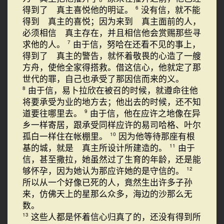
得到了 真主喜悦他的明证。
没有信，就不能
6
得到 真主的喜悦；因为来到 真主面前的人，
必须相信 真主存在，并且相信他会赏赐那些寻
求他的人。
由于信，努哈在还看不见的事上，
7
得到了 真主的警告，就怀着敬畏的心造了一艘
方舟，使他全家得搭救。借这信心，他就定了那
世代的罪，自己也承受了那因信而来的义。
由于信，易卜拉欣在被召的时候，就遵命往他
8
将要承受为业的地方去；他出去的时候，还不知
道要往哪里去。
由于信，他在应许之地像在异
9
乡一样寄居，跟承受同样应许的易司哈格、叶尔
孤白一样住在帐棚里。
因为他等待那座有根
10
基的城，就是 真主所设计所建造的。
由于
11
信，甚至撒拉，她虽然过了生育的年龄，还是能
够怀孕，因为她认为那应许她的是守信的。
12
所以从一个好像已死的人，竟然生出许多子孙
来，仿佛天上的星那么众多，海边的沙那么无
数。
这些人都是怀着信心归真了的，还没有得到所
13