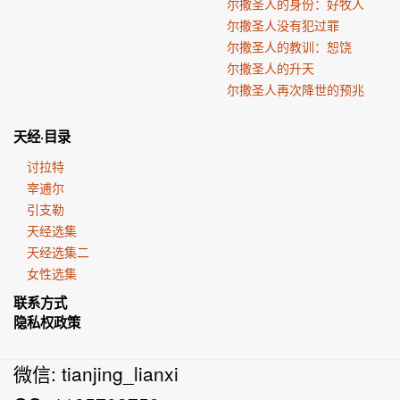
尔撒圣人的身份：好牧人
尔撒圣人没有犯过罪
尔撒圣人的教训：恕饶
尔撒圣人的升天
尔撒圣人再次降世的预兆
天经·目录
讨拉特
宰逋尔
引支勒
天经选集
天经选集二
女性选集
联系方式
隐私权政策
微信: tianjing_lianxi