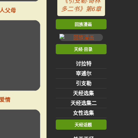
《引支勒·哥林
多二书》第6章
人父母
回族漫画
天经·目录
讨拉特
宰逋尔
引支勒
天经选集
爱情
天经选集二
女性选集
天经话题