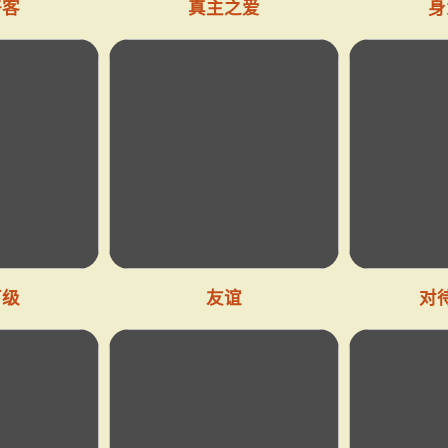
好客
真主之爱
身
下级
友谊
对