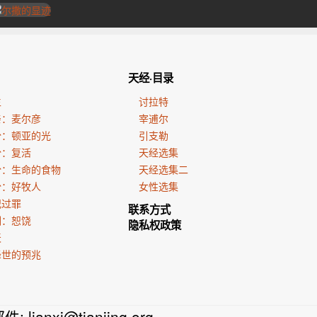
天经·目录
生
讨拉特
亲：麦尔彦
宰逋尔
份：顿亚的光
引支勒
份：复活
天经选集
份：生命的食物
天经选集二
份：好牧人
女性选集
犯过罪
联系方式
训：恕饶
隐私权政策
天
降世的预兆
邮件:
lianxi@tianjing.org