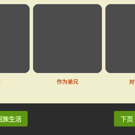
丐
作为弟兄
对
 回族生活
下页 