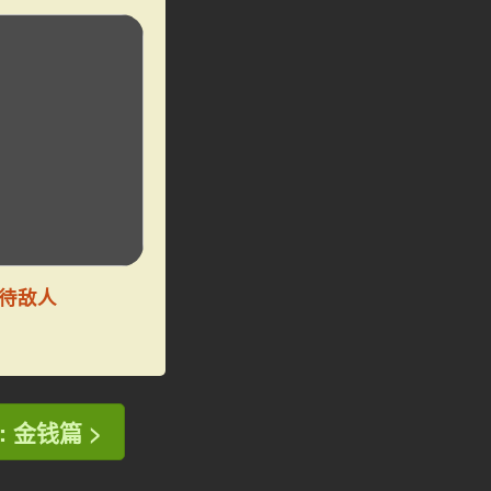
待敌人
: 金钱篇 >