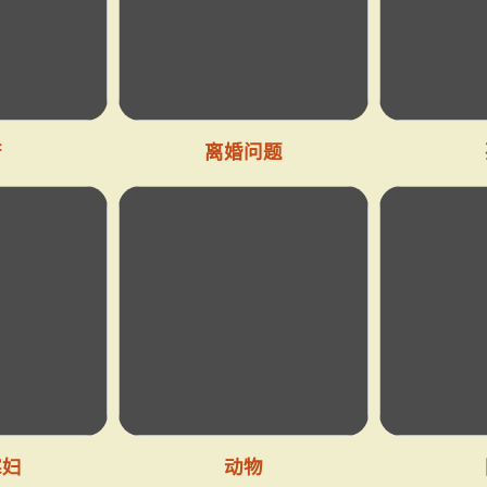
府
离婚问题
寡妇
动物