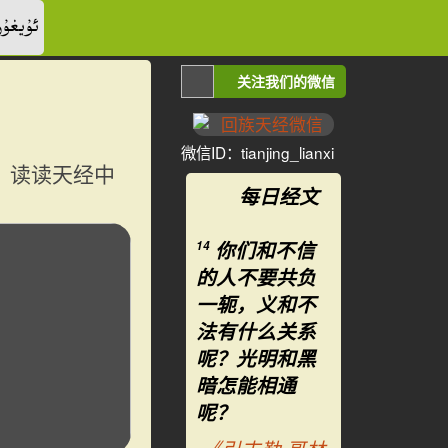
ئۇيغۇر
关注我们的微信
微信ID：tianjing_lianxi
？读读天经中
每日经文
你们和不信
14
的人不要共负
一轭，义和不
法有什么关系
呢？光明和黑
暗怎能相通
呢？