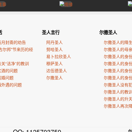
活
圣人言行
尔撒圣人
斋月封斋的劝告
阿丹圣人
尔撒圣人的降
古尔邦"节来历的经
努哈圣人
尔撒圣人的母
易卜拉欣圣人
尔撒圣人的身
关“洁净”的教训
穆萨圣人
尔撒圣人的身
饮酒的问题
达伍德圣人
尔撒圣人的身
离婚问题
尔撒圣人
尔撒圣人的身
婚外遇的问题
尔撒圣人没有
尔撒圣人的教
尔撒圣人的升
尔撒圣人再次
QQ: 1125703759