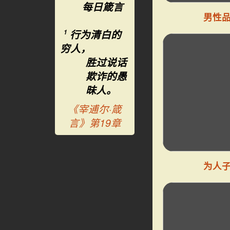
每日箴言
男性
行为清白的
1
穷人，
胜过说话
欺诈的愚
昧人。
《宰逋尔·箴
言》第19章
为人