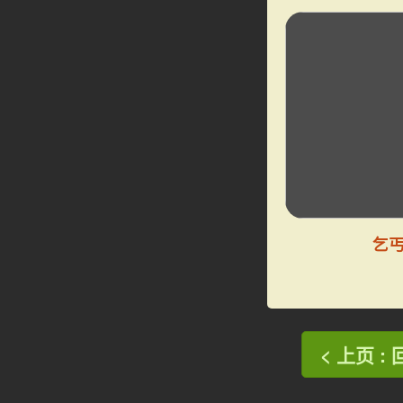
乞
< 上页 :