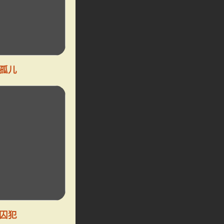
孤儿
囚犯