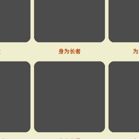
爱
身为长者
为