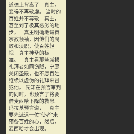
道德上背离了 真主，
变得不再敬虔。 当时的
百姓并不尊敬 真主，
甚至到了极其恶劣的地
步。 真主明确地谴责
宗教领袖，因他们的腐
败和渎职，使百姓轻
视 真主神圣的标
准。 真主看那些减损
礼拜者如同窃贼，宁愿
关闭圣殿，也不愿百姓
继续以虚伪的礼拜来冒
犯他。 先知在预言审判
的同时，也预言了将要
借麦西哈下降的救恩。
玛拉基预言道， 真主
要先派遣一位“使者”来
预备百姓的心，然后，
麦西哈才会出现。