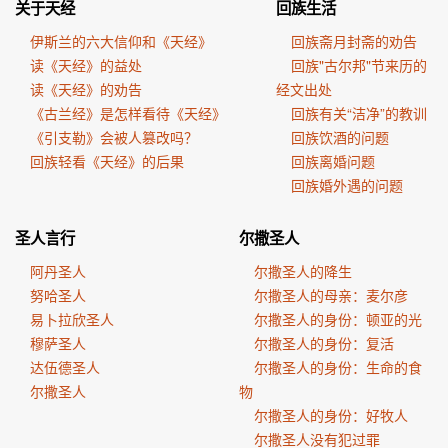
关于天经
回族生活
伊斯兰的六大信仰和《天经》
回族斋月封斋的劝告
读《天经》的益处
回族"古尔邦"节来历的
读《天经》的劝告
经文出处
《古兰经》是怎样看待《天经》
回族有关“洁净”的教训
《引支勒》会被人篡改吗？
回族饮酒的问题
回族轻看《天经》的后果
回族离婚问题
回族婚外遇的问题
圣人言行
尔撒圣人
阿丹圣人
尔撒圣人的降生
努哈圣人
尔撒圣人的母亲：麦尔彦
易卜拉欣圣人
尔撒圣人的身份：顿亚的光
穆萨圣人
尔撒圣人的身份：复活
达伍德圣人
尔撒圣人的身份：生命的食
尔撒圣人
物
尔撒圣人的身份：好牧人
尔撒圣人没有犯过罪