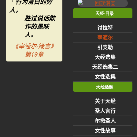
行为清白的穷
1
人，
天经·目录
胜过说话欺
诈的愚昧
讨拉特
人。
宰逋尔
《宰逋尔·箴言》
引支勒
第19章
天经选集
天经选集二
女性选集
天经话题
关于天经
圣人言行
尔撒圣人
女性故事