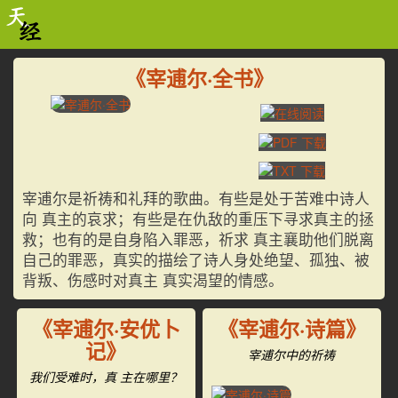
《宰逋尔·全书》
宰逋尔是祈祷和礼拜的歌曲。有些是处于苦难中诗人
向 真主的哀求；有些是在仇敌的重压下寻求真主的拯
救；也有的是自身陷入罪恶，祈求 真主襄助他们脱离
自己的罪恶，真实的描绘了诗人身处绝望、孤独、被
背叛、伤感时对真主 真实渴望的情感。
《宰逋尔·安优卜
《宰逋尔·诗篇》
记》
宰逋尔中的祈祷
我们受难时，真 主在哪里？