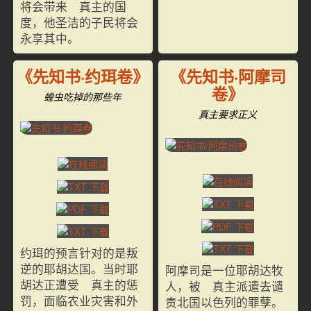
将会带来 真主的国
度，他圣洁的子民将会
永享其中。
《先知书·约珥卷》
《先知书·阿摩司
卷》
蝗虫吃掉的那些年
真主要求正义
约珥的预言针对的是叛
逆的耶胡达国。当时耶
阿摩司是一位耶胡达牧
胡达正遭受 真主的惩
人，被 真主派遣去谴
罚，面临农业灾害和外
责北国以色列的罪孽。