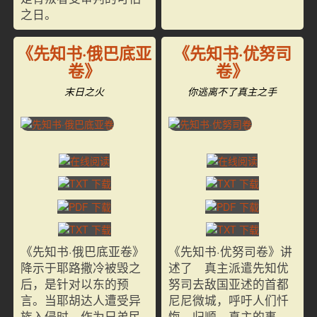
之日。
《先知书·俄巴底亚
《先知书·优努司
卷》
卷》
末日之火
你逃离不了真主之手
《先知书·俄巴底亚卷》
《先知书·优努司卷》讲
降示于耶路撒冷被毁之
述了 真主派遣先知优
后，是针对以东的预
努司去敌国亚述的首都
言。当耶胡达人遭受异
尼尼微城，呼吁人们忏
族入侵时，作为兄弟民
悔、归顺 真主的事