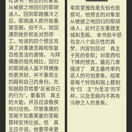
哈该书 - 预言的对象是
从被掳之地回归的耶胡
宰凯里雅既是先知也是
迪人。回到耶路撒冷之
祭司，他预言的对象是
后，耶胡迪人即开始重
从被掳之地回归的耶胡
建圣殿。但不久，就因
迪人，此时正在重建圣
遇到挫折和反对而停
城和圣殿。 本书前半部
工。哈该的四个预言充
包含八个启示性的真
满了对重建圣殿和恢复
梦，内容包括对 真主
百姓圣洁的激情。 与拜
子民的安慰；对麦西哈
偶像的祖先相比，回归
下降的预言。最后几章
的耶胡迪人虽不拜偶像
描述了 真主最终审判
但更贪财，并不重视主
恶人的可怕景象。结尾
的殿和自己的身份。先
是每个铃铛和锅上都刻
知鼓励百姓要“反省自己
有“归 主*为圣洁”的字
的行为”，要看到 真主
样，以及圣殿内不再有
的大能，并且应该敬畏
污秽之人的景象。
和归信他。尽管重建的
圣殿不如素莱曼的圣殿
那样宏伟壮丽，但 真
主应许说，他要带来更