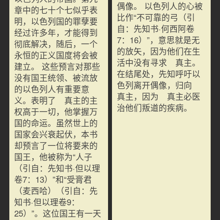
偶像。 以色列人的心被
章中的七十个七似乎表
比作“不可靠的弓（引
明，以色列国的罪孽要
自：先知书·何西阿卷
经过许多年，才能得到
7：16）”，意思就是无
彻底解决，随后，一个
的放矢，因为他们在生
永恒的正义国度将会被
活中没有寻求 真主。
建立。 这些预言对那些
在结尾处，先知呼吁以
没有国王统领、被流放
色列离开偶像，归向
的以色列人有重要意
真主，因为 真主必医
义。表明了 真主的主
治他们叛道的疾病。
权高于一切，他掌握万
国的命运。虽然世上的
国家会兴衰起伏，本书
却预言了一位将要来的
国王，他被称为“人子
（引自：先知书·但以理
卷7：13）”和“受膏君
（麦西哈）（引自：先
知书·但以理卷9：
25）”。这位国王有一天