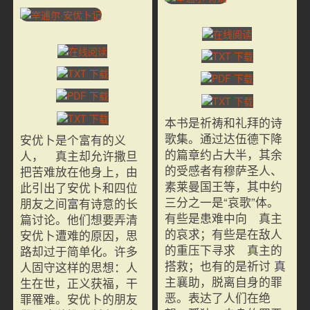
本书是祈祷和礼拜的诗
歌集。通过达伍德下降
安优卜是个富有的义
的篇章约占大半，其余
人， 真主却允许撒旦
的受感者有穆萨圣人、
把苦难放在他身上，由
素莱曼国王等，其中约
此引出了安优卜和四位
三分之一是“哀歌”体。
朋友之间富有诗意的长
有些是患难中向 真主
篇讨论。他们想要弄清
的哀求；有些是在敌人
安优卜遭难的原因，思
的重压下寻求 真主的
路却过于简单化。许多
搭救；也有的是祈讨 真
人固守这样的思想：人
主襄助，脱离自身的罪
生在世，正义获福，干
恶。表达了人们在绝
罪罹难。安优卜的朋友