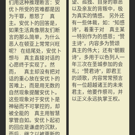
望、孤独、自身的罪恶
们用这种推理断言：安
以及亲友的背叛中，极
优卜所受的苦难都是因
为真实的情感。 另外还
为干罪，惹怒了 真
有一些体裁，如：“知感
主。安优卜的回答是，
诗”，着重于对 真主某
如果生活真像朋友们断
一特别作为的感恩；“赞
言的那么简单，为什么
主诗”，内容多为赞颂
恶人在顿亚上常常兴旺
真主的伟大；还有“朝觐
呢？ 在结尾处，安优卜
诗”，多用于以色列人一
想与 真主直接对话的
年三次在圣城参加的会
心愿终于实现了。然
礼；“赞君诗”，即君王
而， 真主却没有把对
的颂歌，内容常常预言
话的重心放在安优卜的
有一位超越诸王的未来
苦难上，而是用无数的
君主，他要作祭司，并
自然现象提醒安优卜。
以正义永远执掌王权。
这些现象对于安优卜是
神秘而不可掌控的，却
被全能的 真主用智慧
掌管自如。安优卜起初
的回应是谦虚的沉默，
而后，继之以被更新的