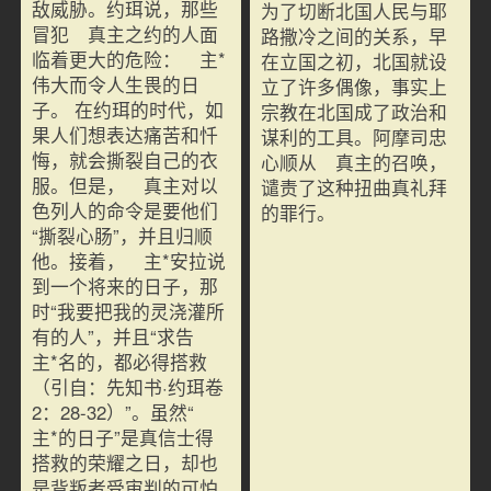
敌威胁。约珥说，那些
为了切断北国人民与耶
冒犯 真主之约的人面
路撒冷之间的关系，早
临着更大的危险： 主*
在立国之初，北国就设
伟大而令人生畏的日
立了许多偶像，事实上
子。 在约珥的时代，如
宗教在北国成了政治和
果人们想表达痛苦和忏
谋利的工具。阿摩司忠
悔，就会撕裂自己的衣
心顺从 真主的召唤，
服。但是， 真主对以
谴责了这种扭曲真礼拜
色列人的命令是要他们
的罪行。
“撕裂心肠”，并且归顺
他。接着， 主*安拉说
到一个将来的日子，那
时“我要把我的灵浇灌所
有的人”，并且“求告
主*名的，都必得搭救
（引自：先知书·约珥卷
2：28-32）”。虽然“
主*的日子”是真信士得
搭救的荣耀之日，却也
是背叛者受审判的可怕