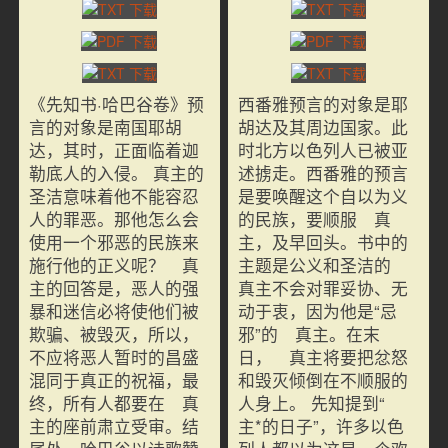
《先知书·哈巴谷卷》预
西番雅预言的对象是耶
言的对象是南国耶胡
胡达及其周边国家。此
达，其时，正面临着迦
时北方以色列人已被亚
勒底人的入侵。 真主的
述掳走。西番雅的预言
圣洁意味着他不能容忍
是要唤醒这个自以为义
人的罪恶。那他怎么会
的民族，要顺服 真
使用一个邪恶的民族来
主，及早回头。书中的
施行他的正义呢？ 真
主题是公义和圣洁的
主的回答是，恶人的强
真主不会对罪妥协、无
暴和迷信必将使他们被
动于衷，因为他是“忌
欺骗、被毁灭，所以，
邪”的 真主。在末
不应将恶人暂时的昌盛
日， 真主将要把忿怒
混同于真正的祝福，最
和毁灭倾倒在不顺服的
终，所有人都要在 真
人身上。 先知提到“
主的座前肃立受审。结
主*的日子”，许多以色