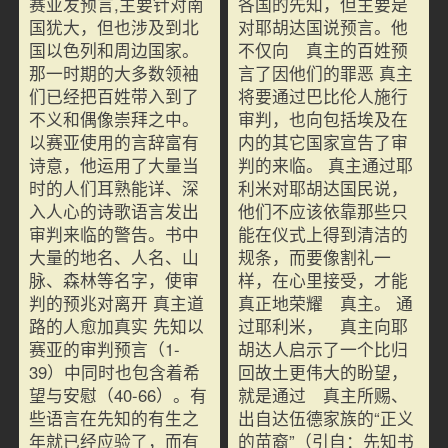
赛亚发预言,主要针对南
各国的先知，但主要是
国犹大，但也涉及到北
对耶胡达国说预言。他
国以色列和周边国家。
不仅向 真主的百姓预
那一时期的大多数领袖
言了因他们的罪恶 真主
们已经把百姓带入到了
将要通过巴比伦人施行
不义和偶像崇拜之中。
审判，也向包括埃及在
以赛亚使用的言辞富有
内的其它国家宣告了审
诗意，他运用了大量当
判的来临。 真主通过耶
时的人们耳熟能详、深
利米对耶胡达国民说，
入人心的诗歌语言发出
他们不应该依靠那些只
审判来临的警告。书中
能在仪式上得到清洁的
大量的地名、人名、山
规条，而要像割礼一
脉、森林等名字，使审
样，在心里接受，才能
判的预兆对离开 真主道
真正地荣耀 真主。 通
路的人愈加真实 先知以
过耶利米， 真主向耶
赛亚的审判预言（1-
胡达人启示了一个比归
39）中同时也包含着希
回故土更伟大的盼望，
望与安慰（40-66）。有
就是通过 真主所赐、
些语言在先知的有生之
出自达伍德家族的“正义
年就已经应验了，而有
的苗裔”（引自：先知书