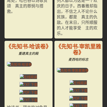
尾处，哈巴谷以诗歌赞
列人都以为这是一个欢
颂 真主的慈悯与搭
庆的日子。西番雅却指
救。
出，不信之人不论什么
民族，都是 真主的仇
敌。在末日，只所顺服
的人才能享受 主的欢
乐。
《先知书·哈该卷》
《先知书·宰凯里雅
卷》
重建真主的殿
麦西哈的标志