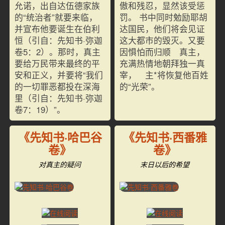
允诺，出自达伍德家族
傲和残忍，显然该受惩
的“统治者”就要来临，
罚。 书中同时勉励耶胡
并宣布他要诞生在伯利
达国民，他们将会见证
恒（引自：先知书·弥迦
这大都市的毁灭。又要
卷5：2）。那时，真主
因惧怕而归顺 真主，
要给万民带来最终的平
充满热情地朝拜独一真
安和正义，并要将“我们
宰， 主*将恢复他百姓
的一切罪恶都投在深海
的“光荣”。
里（引自：先知书·弥迦
卷7：19）”。
《先知书·哈巴谷
《先知书·西番雅
卷》
卷》
对真主的疑问
末日以后的希望