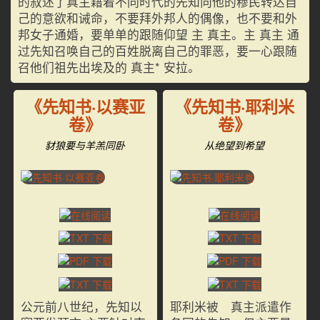
的叙述了真主藉着不同时代的先知向他的穆民转达自
己的意欲和诫命，不要拜外邦人的偶像，也不要和外
邦女子通婚，要单单的跟随仰望 主 真主。主 真主 通
过先知召唤自己的百姓脱离自己的罪恶，要一心跟随
召他们祖先出埃及的 真主* 安拉。
《先知书·以赛亚
《先知书·耶利米
卷》
卷》
豺狼要与羊羔同卧
从绝望到希望
公元前八世纪，先知以
耶利米被 真主派遣作