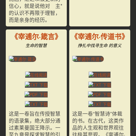
信心，就是说他对 主*
的认识不再限于理智，
而是亲身的经历。
《宰逋尔·箴言》
《宰逋尔·传道书》
生命的智慧
挣扎中找寻生命 的意义
这是一卷旨在传授智慧
这是一卷“智慧诗”体裁
的语录集，绝大部分通
的书。在古代，这类作
过素莱曼国王降示。一
品的人生观和世界观往
至九章是探求智慧的引
往极其悲观。《宰逋尔·