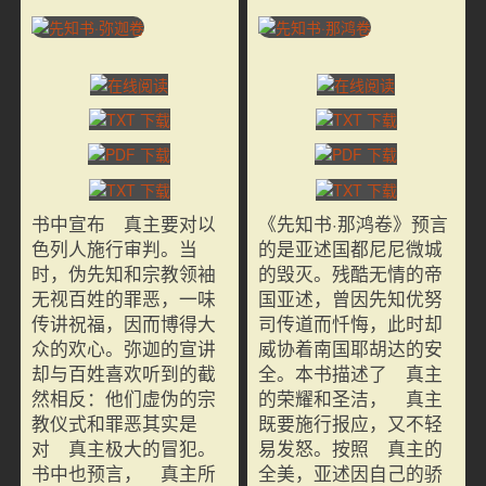
书中宣布 真主要对以
《先知书·那鸿卷》预言
色列人施行审判。当
的是亚述国都尼尼微城
时，伪先知和宗教领袖
的毁灭。残酷无情的帝
无视百姓的罪恶，一味
国亚述，曾因先知优努
传讲祝福，因而博得大
司传道而忏悔，此时却
众的欢心。弥迦的宣讲
威协着南国耶胡达的安
却与百姓喜欢听到的截
全。本书描述了 真主
然相反：他们虚伪的宗
的荣耀和圣洁， 真主
教仪式和罪恶其实是
既要施行报应，又不轻
对 真主极大的冒犯。
易发怒。按照 真主的
书中也预言， 真主所
全美，亚述因自己的骄