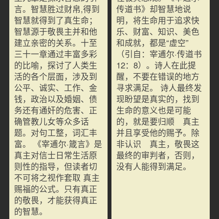
言。智慧胜过财帛,得到
传道书》却智慧地说
智慧就得到了真生命；
明，将生命用于追求快
智慧源于敬畏主并和他
乐、财富、知识、美色
建立亲密的关系。十至
和成就，都是“虚空”
三十一章通过丰富多彩
（引自：宰逋尔·传道书
的比喻，探讨了人类生
12：8）。诗人在此提
活的各个层面，涉及到
醒，不要在错误的地方
公平、诚实、工作、金
寻求满足。 诗人最终发
钱，政治以及婚姻、债
现盼望是真实的，找到
务还有通奸的危害、正
生命的意义也是可能
确管教儿女等众多话
的，就是要归顺 真主
题。对句工整，词汇丰
并且享受他的赐予。除
富。 《宰逋尔·箴言》是
非认识 真主，敬畏这
真主对信士日常生活原
最终的审判者，否则，
则性的指导，但读者切
没有人能得到满足。
不可将之视作套取 真主
赐福的公式。只有真正
的敬畏，才能获得真正
的智慧。