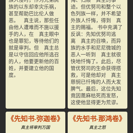
族的以东却幸灾乐祸，
迹。但优努司和整个以
甚至帮助巴比伦人做
色列族一样，并不希望
恶。 真主说，那些任
外族人忏悔，得到 真
由他人遭难而不施以援
主的赐福。 书中充满了
手的人，在 真主眼中
反讽：先知优努司逃
也是罪犯，等待他们的
离 真主的召唤，而异
就是审判。但 真主总
族的水手和尼尼微城的
是以守信回应他所选召
恶人一听到 真主就很
的人，他要更新他的百
快地忏悔了。此后，尽
姓，并要建立他的国
管优努司的生命获得搭
度。
救，可是他却对 真主
慈悯已忏悔的人而大发
脾气。最后，这位先知
竟因蓖麻枯死而发怒，
这使他显得更为荒谬。
《先知书·弥迦卷》
《先知书·那鸿卷》
真主将审判万国
真主之怒