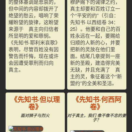
的整体基调是悲哀的，
穆萨赐下的诫律之约，
但中间的内容却拨开了
真主却要和百姓订立一
绝望的愁云，唱响了荣
个“平安的约”（引自：
耀盼望的旋律，这盼望
先知书·以西结卷 34：
来源于 真主向归信者
25）。他要和自己的百
所显明的爱和慈悯。
姓永远在一起，要赐给
《先知书·耶利米哀歌》
归顺的人新的心，并要
表明，尽管百姓没有因
把新的灵放在他们里
警告而忏悔，现在或许
面。结尾几章提到一座
会因遭受罪刑而归向
新的圣殿，建造得完美
真主。
无缺，并且充满了 真
主的灵，象征着这个“新
盟约”的全美和圣洁。
《先知书·但以理
《先知书·何西阿
卷》
卷》
面对狮子与烈火
对于真主，我们 像不像不忠的妻
子？