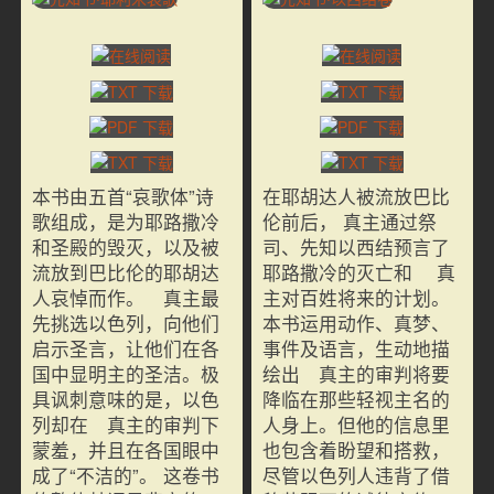
本书由五首“哀歌体”诗
在耶胡达人被流放巴比
歌组成，是为耶路撒冷
伦前后， 真主通过祭
和圣殿的毁灭，以及被
司、先知以西结预言了
流放到巴比伦的耶胡达
耶路撒冷的灭亡和 真
人哀悼而作。 真主最
主对百姓将来的计划。
先挑选以色列，向他们
本书运用动作、真梦、
启示圣言，让他们在各
事件及语言，生动地描
国中显明主的圣洁。极
绘出 真主的审判将要
具讽刺意味的是，以色
降临在那些轻视主名的
列却在 真主的审判下
人身上。但他的信息里
蒙羞，并且在各国眼中
也包含着盼望和搭救，
成了“不洁的”。 这卷书
尽管以色列人违背了借