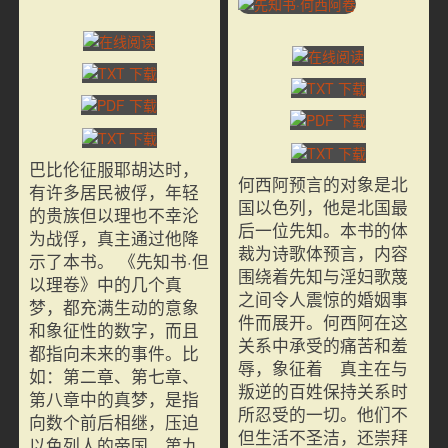
巴比伦征服耶胡达时，
何西阿预言的对象是北
有许多居民被俘，年轻
国以色列，他是北国最
的贵族但以理也不幸沦
后一位先知。本书的体
为战俘，真主通过他降
裁为诗歌体预言，内容
示了本书。 《先知书·但
围绕着先知与淫妇歌蔑
以理卷》中的几个真
之间令人震惊的婚姻事
梦，都充满生动的意象
件而展开。何西阿在这
和象征性的数字，而且
关系中承受的痛苦和羞
都指向未来的事件。比
辱，象征着 真主在与
如：第二章、第七章、
叛逆的百姓保持关系时
第八章中的真梦，是指
所忍受的一切。他们不
向数个前后相继，压迫
但生活不圣洁，还崇拜
以色列人的帝国。第九