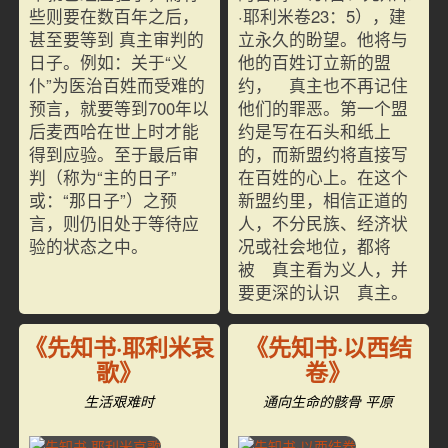
些则要在数百年之后，
·耶利米卷23：5），建
甚至要等到 真主审判的
立永久的盼望。他将与
日子。例如：关于“义
他的百姓订立新的盟
仆”为医治百姓而受难的
约， 真主也不再记住
预言，就要等到700年以
他们的罪恶。第一个盟
后麦西哈在世上时才能
约是写在石头和纸上
得到应验。至于最后审
的，而新盟约将直接写
判（称为“主的日子”
在百姓的心上。在这个
或：“那日子”）之预
新盟约里，相信正道的
言，则仍旧处于等待应
人，不分民族、经济状
验的状态之中。
况或社会地位，都将
被 真主看为义人，并
要更深的认识 真主。
《先知书·耶利米哀
《先知书·以西结
歌》
卷》
生活艰难时
通向生命的骸骨 平原