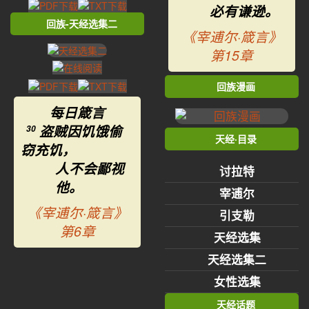
必有谦逊。
回族-天经选集二
《宰逋尔·箴言》
第15章
回族漫画
每日箴言
盗贼因饥饿偷
30
天经·目录
窃充饥，
人不会鄙视
讨拉特
他。
宰逋尔
《宰逋尔·箴言》
引支勒
第6章
天经选集
天经选集二
女性选集
天经话题