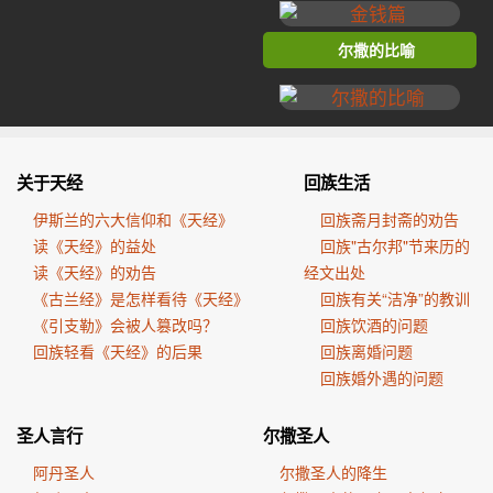
尔撒的比喻
关于天经
回族生活
伊斯兰的六大信仰和《天经》
回族斋月封斋的劝告
读《天经》的益处
回族"古尔邦"节来历的
读《天经》的劝告
经文出处
《古兰经》是怎样看待《天经》
回族有关“洁净”的教训
《引支勒》会被人篡改吗？
回族饮酒的问题
回族轻看《天经》的后果
回族离婚问题
回族婚外遇的问题
圣人言行
尔撒圣人
阿丹圣人
尔撒圣人的降生