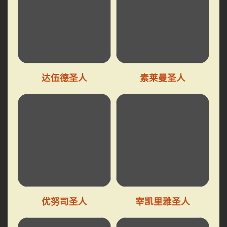
达伍德圣人
素莱曼圣人
优努司圣人
宰凯里雅圣人