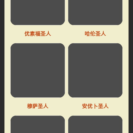
优素福圣人
哈伦圣人
穆萨圣人
安优卜圣人