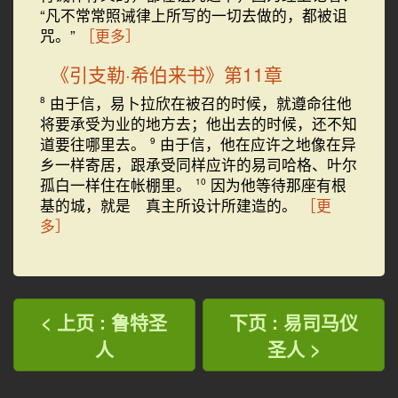
“凡不常常照诫律上所写的一切去做的，都被诅
咒。”
［更多］
《引支勒·希伯来书》第11章
由于信，易卜拉欣在被召的时候，就遵命往他
8
将要承受为业的地方去；他出去的时候，还不知
道要往哪里去。
由于信，他在应许之地像在异
9
乡一样寄居，跟承受同样应许的易司哈格、叶尔
孤白一样住在帐棚里。
因为他等待那座有根
10
基的城，就是 真主所设计所建造的。
［更
多］
< 上页 : 鲁特圣
下页 : 易司马仪
人
圣人 >