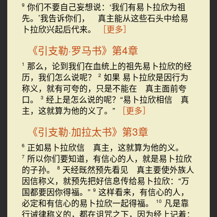
你们不要自己妄想说：‘我们有易卜拉欣为祖
9
先。’我告诉你们， 真主能从这些石头中给易
卜拉欣兴起后代来。
［更多］
《引支勒·罗马书》第4章
那么，论到我们在血统上的祖先易卜拉欣的经
1
历，我们怎么说呢？
如果 易卜拉欣是因行为
2
称义，就有可夸的，只是不能在 真主面前夸
口。
经上是怎么说的呢？“易卜拉欣相信 真
3
主，这就算为他的义了。”
［更多］
《引支勒·加拉太书》第3章
正如易卜拉欣信 真主，这就算为他的义。
6
所以你们要知道，有信心的人，就是易卜拉欣
7
的子孙。
天经既然预先看见 真主要使外族人
8
因信称义，就预先把好信息传给易卜拉欣：“万
国都要因你得福。”
这样看来，有信心的人，
9
必定和有信心的易卜拉欣一起得福。
凡是靠
10
行诫律称义的，都在诅咒之下，因为经上记着：