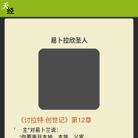
易卜拉欣圣人
《讨拉特·创世记》第12章
主*对易卜兰说：
1
“你要离开本地、本族、父家，