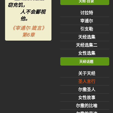
天经·目录
窃充饥，
人不会鄙视
讨拉特
他。
宰逋尔
《宰逋尔·箴言》
引支勒
第6章
天经选集
天经选集二
女性选集
天经话题
关于天经
圣人言行
尔撒圣人
女性故事
尔撒的比喻