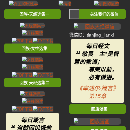
回族-天经选集一
关注我们的微信
微信ID：tianjing_lianxi
每日经文
回族-女性选集
敬畏 主*是智
33
慧的教诲；
尊荣以前，
必有谦逊。
回族-天经选集二
《宰逋尔·箴言》
第15章
回族漫画
每日箴言
盗贼因饥饿偷
30