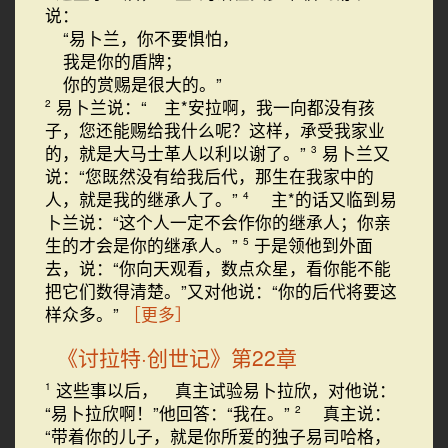
说：
“易卜兰，你不要惧怕，
我是你的盾牌；
你的赏赐是很大的。”
易卜兰说：“ 主*安拉啊，我一向都没有孩
2
子，您还能赐给我什么呢？这样，承受我家业
的，就是大马士革人以利以谢了。”
易卜兰又
3
说：“您既然没有给我后代，那生在我家中的
人，就是我的继承人了。”
主*的话又临到易
4
卜兰说：“这个人一定不会作你的继承人；你亲
生的才会是你的继承人。”
于是领他到外面
5
去，说：“你向天观看，数点众星，看你能不能
把它们数得清楚。”又对他说：“你的后代将要这
样众多。”
［更多］
《讨拉特·创世记》第22章
这些事以后， 真主试验易卜拉欣，对他说：
1
“易卜拉欣啊！”他回答：“我在。”
真主说：
2
“带着你的儿子，就是你所爱的独子易司哈格，