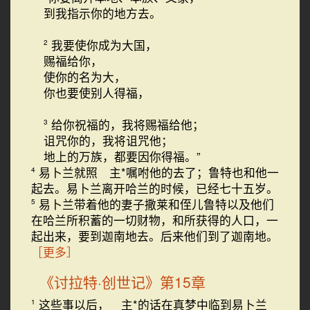
到我指示你的地方去。
我要使你成为大国，
2
赐福给你，
使你的名为大，
你也要使别人得福，
给你祝福的，我将赐福给他；
3
诅咒你的，我将诅咒他；
地上的万族，都要因你得福。”
易卜兰就照 主*嘱咐他的去了；鲁特也和他一
4
起去。易卜兰离开哈兰的时候，已经七十五岁。
易卜兰带着他的妻子撒莱和侄儿鲁特以及他们
5
在哈兰所积蓄的一切财物，和所获得的人口，一
起出来，要到迦南地去。后来他们到了迦南地。
［更多］
《讨拉特·创世记》第15章
这些事以后， 主*的话在真梦中临到易卜兰
1