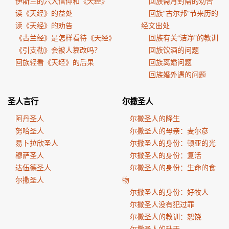
伊斯兰的六大信仰和《天经》
回族斋月封斋的劝告
读《天经》的益处
回族"古尔邦"节来历的
读《天经》的劝告
经文出处
《古兰经》是怎样看待《天经》
回族有关“洁净”的教训
《引支勒》会被人篡改吗？
回族饮酒的问题
回族轻看《天经》的后果
回族离婚问题
回族婚外遇的问题
圣人言行
尔撒圣人
阿丹圣人
尔撒圣人的降生
努哈圣人
尔撒圣人的母亲：麦尔彦
易卜拉欣圣人
尔撒圣人的身份：顿亚的光
穆萨圣人
尔撒圣人的身份：复活
达伍德圣人
尔撒圣人的身份：生命的食
尔撒圣人
物
尔撒圣人的身份：好牧人
尔撒圣人没有犯过罪
尔撒圣人的教训：恕饶
尔撒圣人的升天