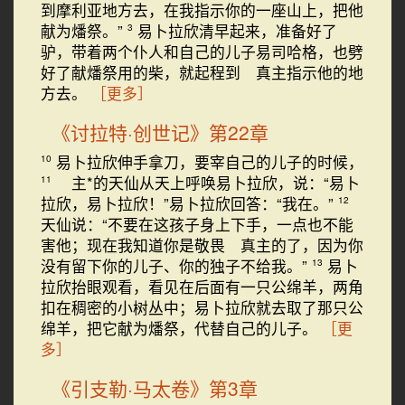
到摩利亚地方去，在我指示你的一座山上，把他
献为燔祭。”
易卜拉欣清早起来，准备好了
3
驴，带着两个仆人和自己的儿子易司哈格，也劈
好了献燔祭用的柴，就起程到 真主指示他的地
方去。
［更多］
《讨拉特·创世记》第22章
易卜拉欣伸手拿刀，要宰自己的儿子的时候，
10
主*的天仙从天上呼唤易卜拉欣，说：“易卜
11
拉欣，易卜拉欣！”易卜拉欣回答：“我在。”
12
天仙说：“不要在这孩子身上下手，一点也不能
害他；现在我知道你是敬畏 真主的了，因为你
没有留下你的儿子、你的独子不给我。”
易卜
13
拉欣抬眼观看，看见在后面有一只公绵羊，两角
扣在稠密的小树丛中；易卜拉欣就去取了那只公
绵羊，把它献为燔祭，代替自己的儿子。
［更
多］
《引支勒·马太卷》第3章