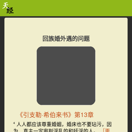
回族婚外遇的问题
《引支勒·希伯来书》第13章
人人都应该尊重婚姻，婚床也不要玷污，因
4
为 真主一定审判淫乱的和奸淫的人。
［更