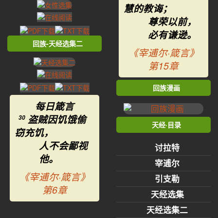
慧的教诲；
尊荣以前，
必有谦逊。
回族-天经选集二
《宰逋尔·箴言》
第15章
回族漫画
每日箴言
盗贼因饥饿偷
30
天经·目录
窃充饥，
人不会鄙视
讨拉特
他。
宰逋尔
《宰逋尔·箴言》
引支勒
第6章
天经选集
天经选集二