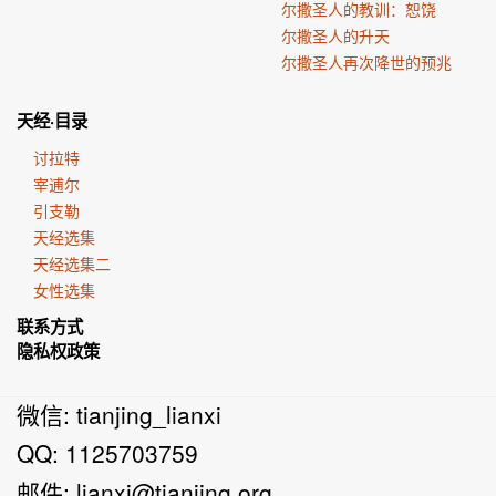
尔撒圣人的教训：恕饶
尔撒圣人的升天
尔撒圣人再次降世的预兆
天经·目录
讨拉特
宰逋尔
引支勒
天经选集
天经选集二
女性选集
联系方式
隐私权政策
微信: tianjing_lianxi
QQ: 1125703759
邮件:
lianxi@tianjing.org