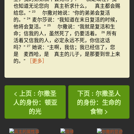
也知道无论您向 真主祈求什么， 真主都会赐
给您。”
尔撒对她说：“你的弟弟会复活
23
的。”
麦尔莎说：“我知道在末日复活的时候，
24
他将会复活。”
尔撒说：“我就是复活和生
25
命；信我的人，虽然死了，仍要活着。
所有
26
活着又信我的人，必定永远不死，你信这话
吗？”
她说：“主啊，我信；我已经信了，您
27
是 麦西哈，是 真主的儿子，是那要到世上来
的。”
［更多］
< 上页 : 尔撒圣
下页 : 尔撒圣人
人的身份：顿亚
的身份：生命的
的光
食物 >