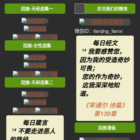
回族-天经选集一
关注我们的微信
微信ID：tianjing_lianxi
每日经文
回族-女性选集
我要感赞您，
14
因为我的受造奇妙
可畏；
您的作为奇妙，
回族-天经选集二
这我深深地知
道。
《宰逋尔·诗篇》
第139章
每日箴言
回族漫画
不要走进恶人
14
的路径，