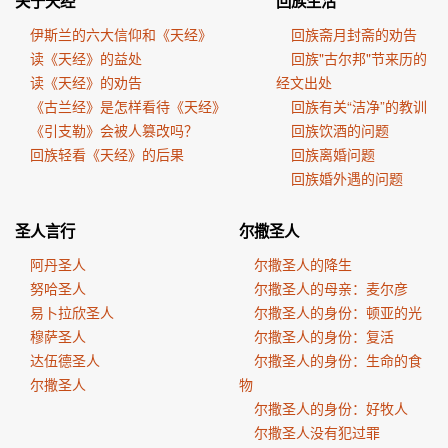
关于天经
回族生活
伊斯兰的六大信仰和《天经》
回族斋月封斋的劝告
读《天经》的益处
回族"古尔邦"节来历的
读《天经》的劝告
经文出处
《古兰经》是怎样看待《天经》
回族有关“洁净”的教训
《引支勒》会被人篡改吗？
回族饮酒的问题
回族轻看《天经》的后果
回族离婚问题
回族婚外遇的问题
圣人言行
尔撒圣人
阿丹圣人
尔撒圣人的降生
努哈圣人
尔撒圣人的母亲：麦尔彦
易卜拉欣圣人
尔撒圣人的身份：顿亚的光
穆萨圣人
尔撒圣人的身份：复活
达伍德圣人
尔撒圣人的身份：生命的食
尔撒圣人
物
尔撒圣人的身份：好牧人
尔撒圣人没有犯过罪