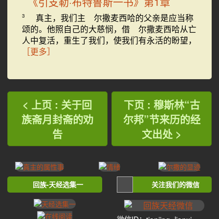
《引支勒·布特鲁斯一书》第1章
真主，我们主 尔撒麦西哈的父亲是应当称
3
颂的。他照自己的大慈悯，借 尔撒麦西哈从亡
人中复活，重生了我们，使我们有永活的盼望，
［更多］
< 上页 : 关于回
下页 : 穆斯林“古
族斋月封斋的劝
尔邦”节来历的经
告
文出处 >
回族-天经选集一
关注我们的微信