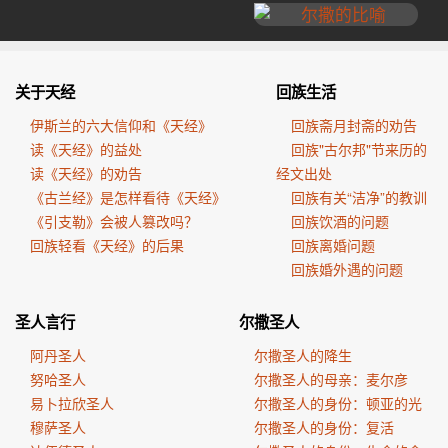
关于天经
回族生活
伊斯兰的六大信仰和《天经》
回族斋月封斋的劝告
读《天经》的益处
回族"古尔邦"节来历的
读《天经》的劝告
经文出处
《古兰经》是怎样看待《天经》
回族有关“洁净”的教训
《引支勒》会被人篡改吗？
回族饮酒的问题
回族轻看《天经》的后果
回族离婚问题
回族婚外遇的问题
圣人言行
尔撒圣人
阿丹圣人
尔撒圣人的降生
努哈圣人
尔撒圣人的母亲：麦尔彦
易卜拉欣圣人
尔撒圣人的身份：顿亚的光
穆萨圣人
尔撒圣人的身份：复活