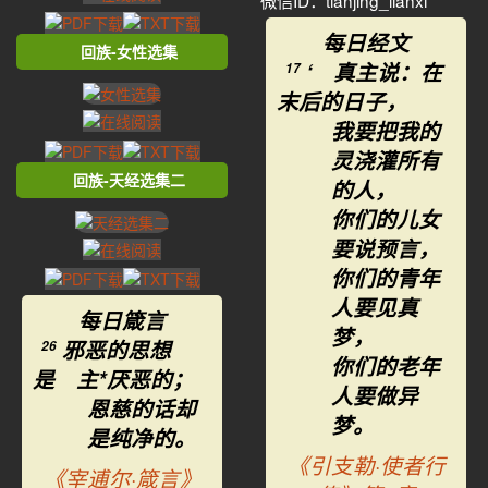
微信ID：tianjing_lianxi
每日经文
回族-女性选集
‘ 真主说：在
17
末后的日子，
我要把我的
灵浇灌所有
回族-天经选集二
的人，
你们的儿女
要说预言，
你们的青年
人要见真
每日箴言
梦，
邪恶的思想
26
你们的老年
是 主*厌恶的；
人要做异
恩慈的话却
梦。
是纯净的。
《引支勒·使者行
《宰逋尔·箴言》