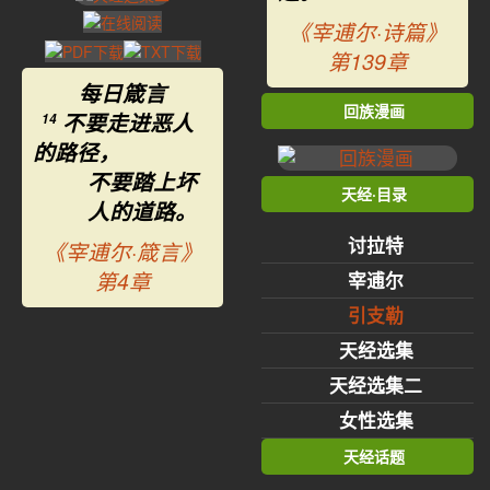
《宰逋尔·诗篇》
第139章
每日箴言
回族漫画
不要走进恶人
14
的路径，
不要踏上坏
天经·目录
人的道路。
讨拉特
《宰逋尔·箴言》
第4章
宰逋尔
引支勒
天经选集
天经选集二
女性选集
天经话题