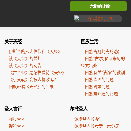
尔撒的比喻
关于天经
回族生活
伊斯兰的六大信仰和《天经》
回族斋月封斋的劝告
读《天经》的益处
回族"古尔邦"节来历的
读《天经》的劝告
经文出处
《古兰经》是怎样看待《天经》
回族有关“洁净”的教训
《引支勒》会被人篡改吗？
回族饮酒的问题
回族轻看《天经》的后果
回族离婚问题
回族婚外遇的问题
圣人言行
尔撒圣人
阿丹圣人
尔撒圣人的降生
努哈圣人
尔撒圣人的母亲：麦尔彦