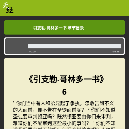
引支勒·哥林多一书·章节目录
引支勒·哥林多一书·章节目录
00:00
-03:36
《引支勒·哥林多一书》
6
你们当中有人和弟兄起了争执，怎敢告到不义
1
的人面前，却不告在圣徒面前呢？
你们不知道
2
圣徒要审判顿亚吗？既然顿亚要由你们来审判，
难道你们不配审判这些最小的事吗？
你们不知
3
4