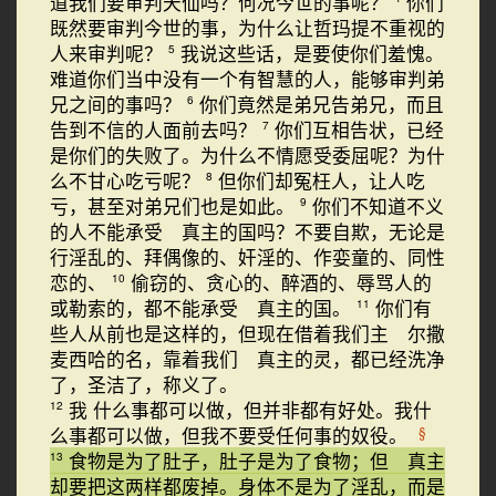
道我们要审判天仙吗？何况今世的事呢？
你们
既然要审判今世的事，为什么让哲玛提不重视的
人来审判呢？
我说这些话，是要使你们羞愧。
5
难道你们当中没有一个有智慧的人，能够审判弟
兄之间的事吗？
你们竟然是弟兄告弟兄，而且
6
告到不信的人面前去吗？
你们互相告状，已经
7
是你们的失败了。为什么不情愿受委屈呢？为什
么不甘心吃亏呢？
但你们却冤枉人，让人吃
8
亏，甚至对弟兄们也是如此。
你们不知道不义
9
的人不能承受 真主的国吗？不要自欺，无论是
行淫乱的、拜偶像的、奸淫的、作娈童的、同性
恋的、
偷窃的、贪心的、醉酒的、辱骂人的
10
或勒索的，都不能承受 真主的国。
你们有
11
些人从前也是这样的，但现在借着我们主 尔撒
麦西哈的名，靠着我们 真主的灵，都已经洗净
了，圣洁了，称义了。
我 什么事都可以做，但并非都有好处。我什
12
么事都可以做，但我不要受任何事的奴役。
§
食物是为了肚子，肚子是为了食物；但 真主
13
却要把这两样都废掉。身体不是为了淫乱，而是