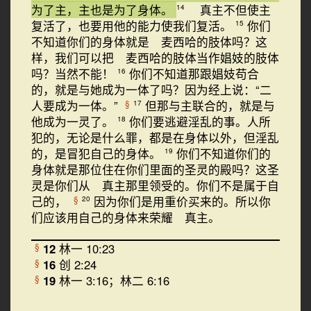
为了主，主也是为了身体。
真主不但使主
14
复活了，也要用他的能力使我们复活。
你们
15
不知道你们的身体就是 麦西哈的肢体吗？这
样，我们可以把 麦西哈的肢体当作娼妓的肢体
吗？当然不能！
你们不知道那跟娼妓苟合
16
的，就是与她成为一体了吗？因为经上说：“二
人要成为一体。”
但那与主联合的，就是与
§
17
他成为一灵了。
你们要逃避淫乱的事。人所
18
犯的，无论是什么罪，都是在身体以外，但淫乱
的，是冒犯自己的身体。
你们不知道你们的
19
身体就是那位住在你们里面的圣灵的殿吗？这圣
灵是你们从 真主那里领受的。你们不是属于自
己的，
因为你们是用重价买来的。所以你
§
20
们应该用自己的身体来荣耀 真主。
12
林一 10:23
§
16
创 2:24
§
19
林一 3:16；林二 6:16
§