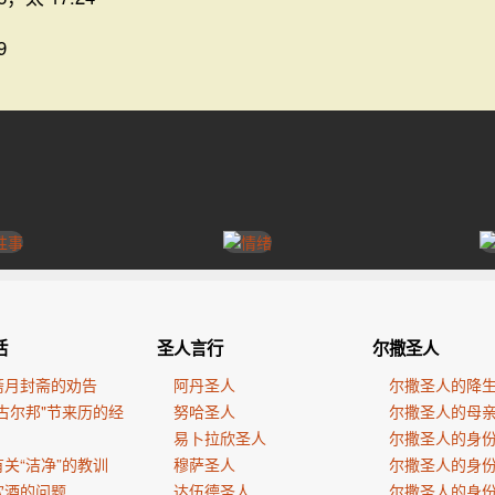
9
活
圣人言行
尔撒圣人
斋月封斋的劝告
阿丹圣人
尔撒圣人的降
古尔邦"节来历的经
努哈圣人
尔撒圣人的母
易卜拉欣圣人
尔撒圣人的身
关“洁净”的教训
穆萨圣人
尔撒圣人的身
饮酒的问题
达伍德圣人
尔撒圣人的身