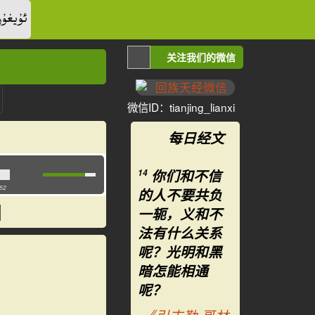
ئۇيغۇر
关注我们的微信
微信ID：tianjing_lianxi
每日经文
你们和不信
14
:52
的人不要共负
一轭，义和不
法有什么关系
呢？光明和黑
暗怎能相通
呢？