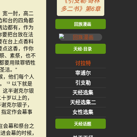
《引支勒·哥林
多二书》第6章
，宽一肘，高二
边和台的四角都
回族漫画
两边都有，作为
你要把台放在法
要在台上点香料
要点这香，作你
天经·目录
祭、素祭，也不
都要用赎罪牺牲
讨拉特
圣洁。”
宰逋尔
候，他们每个人
引支勒
疫。
以下就是
13
；这半谢克尔银
天经选集
二十岁以上的，
天经选集二
半谢克尔银子，
，指定作会幕事
女性选集
天经话题
在会幕和祭台之
们进会幕的时候，