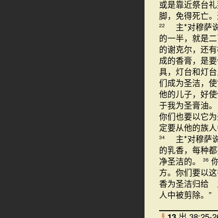
或是靠近祭台礼
脚，免得死亡。
主*对穆萨
22
的一半，就是二
的谢克尔，还
成的香膏，是
具，灯台和灯
们成为圣洁，使
他的儿子，好使
于我为圣膏油
你们也要以它
定要从他的族人
主*对穆萨说
34
的乳香，每种
净圣洁的。
36
方。你们要以
香为圣洁归给 
人中被剪除。”
13
出 38:25-
§