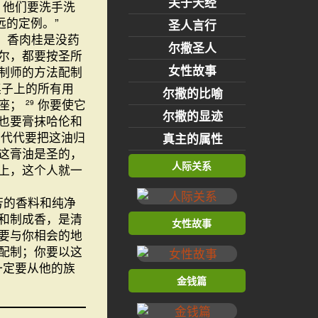
关于天经
他们要洗手洗
的定例。”
圣人言行
，香肉桂是没药
尔撒圣人
尔，都要按圣所
女性故事
制师的方法配制
桌子上的所有用
尔撒的比喻
盆座；
你要使它
29
尔撒的显迹
也要膏抹哈伦和
世代代要把这油归
真主的属性
这膏油是圣的，
人际关系
上，这个人就一
芳的香料和纯净
和制成香，是清
女性故事
要与你相会的地
配制；你要以这
一定要从他的族
金钱篇