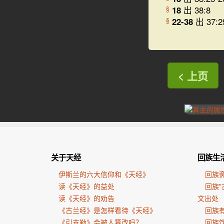
18
出 38:8
§
22-38
出 37:2
§
< 上页
关于天经
回族生
伊斯兰的六大信仰和《天经》
回族
读《天经》的益处
回族"
读《天经》的劝告
文出处
《古兰经》是怎样看待《天经》
回族有
《引支勒》会被人篡改吗？
回族