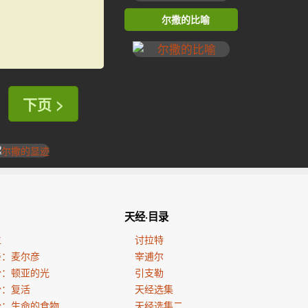
尔撒的比喻
下页 >
天经·目录
生
讨拉特
亲：麦尔彦
宰逋尔
份：顿亚的光
引支勒
份：复活
天经选集
份：生命的食物
天经选集二