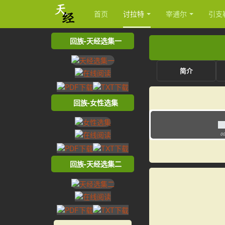
首页
讨拉特
宰逋尔
引支
回族-天经选集一
简介
回族-女性选集
00
回族-天经选集二