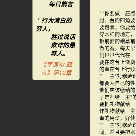
每日箴言
“你要做一座
1
行为清白的
肘。台的四角
1
要包裹，你要
穷人，
穿木杠的地方
胜过说话
柜前面的幔幕前
欺诈的愚
做的香，每天早
昧人。
们世世代代在 
要在这台上浇
《宰逋尔·箴
的血在台上行赎
言》第19章
主*对穆萨
11
都要为自己的性
他们应该缴纳的
子是归给 主*
要把礼物献给 
作礼物献给 主
奉的用途，好使
主*对穆萨
17
间，并且要把