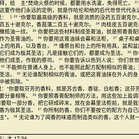
拜，给 主*焚烧火祭的时候，都要用水洗濯，免得死亡。
21
这要作他们永远的定例，就是作哈伦和他的后代世世代代永远
说：
“你要取最高级的香料，就是流质的没药五百谢克尔
§
23
百五十谢克尔，香菖蒲二百五十谢克尔。
肉桂皮五百谢克
24
有橄榄油一欣。
你要把这些材料制成圣膏油，就是照香膏配
25
要作为圣膏油的。
你要用这膏油抹会幕和法柜，
桌子和
26
27
台上的用具，以及香台，
燔祭台和台上的所有用具，盆和
28
它们成为极其圣洁；凡是接触它们的，都要成为圣洁。
你
30
他们成圣，作我的祭司。
你要告诉以色列人说：‘你们世
31
。
不能倒在普通人身上，也不能照此配方配制相似的膏油；
32
为圣洁。
无论谁配制相似的膏油，或把这膏油抹在外人的身
33
中被剪除。’”
：“你要取芬芳的香料，就是苏合香、香锭、白松香；这芬
都要分量相等。
你要照香膏配制师的方法，用这些加上盐调
35
你要取一部分香，把它研成碎末，放在会幕里法柜前，就是我
这香为极其圣洁。
你所制的香，你们不要按它的配方为自己
37
主*。
无论谁为了闻香的味道而制造类似的香，这个人就
38
26；太 17:24