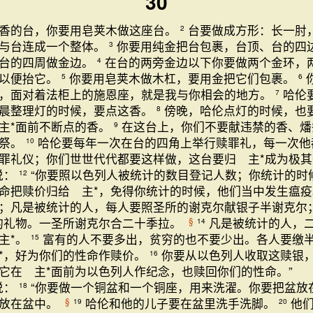
30
点香的台，你要用皂荚木做这座台。
台要做成方形：长一肘
2
要与台连成一个整体。
你要用纯金把台包裹，台顶、台的四
3
给台的四周做金边。
在台的两旁金边以下你要做两个金环，
4
，以便抬它。
你要用皂荚木做木杠，要用金把它们包裹。
5
6
，面对着法柜上的施恩座，就是我与你相会的地方。
哈伦
7
晨整理灯的时候，要点这香。
傍晚，哈伦点灯的时候，也
8
主*面前不断点的香。
在这台上，你们不要献违禁的香、燔
9
奠祭。
哈伦要每年一次在台的四角上举行赎罪礼，每一次他
10
罪礼仪；你们世世代代都要这样做，这台要归 主*成为极其
说：
“你要照以色列人被统计的数目登记人数；你统计的时
12
命把赎价归给 主*，免得你统计的时候，他们当中发生瘟
；凡是被统计的人，每人要照圣所的谢克尔献银子半谢克尔
的礼物。一圣所谢克尔合二十季拉。
凡是被统计的人，
§
14
主*。
富有的人不要多出，贫穷的也不要少出。各人要缴
15
*，好为你们的性命作赎价。
你要从以色列人收取这赎银
16
它在 主*面前为以色列人作纪念，也赎回你们的性命。”
说：
“你要做一个铜盆和一个铜座，用来洗濯。你要把盆放
18
水放在盆中。
哈伦和他的儿子要在盆里洗手洗脚。
他
§
19
20