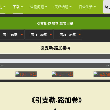
چە
勒
下载
常见问题
天经话题
日常生活
引支勒·路加卷·章节目录
第1 - 10章
第11 - 20章
第21 - 24章
引支勒·路加卷·4
:00
-06
《引支勒·路加卷》