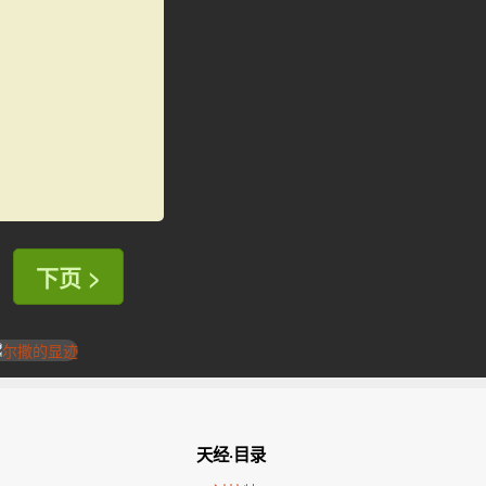
下页 >
天经·目录