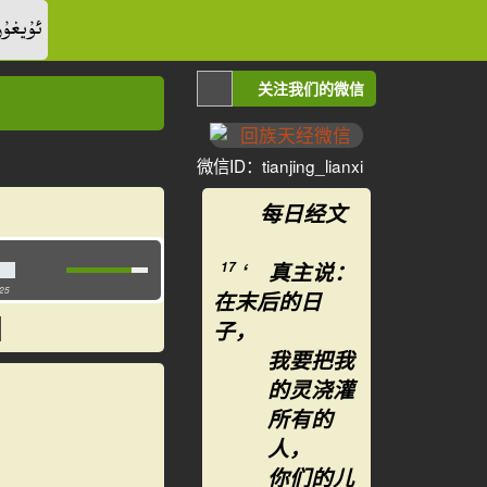
ئۇيغۇر
关注我们的微信
微信ID：tianjing_lianxi
每日经文
‘ 真主说：
17
:25
在末后的日
子，
我要把我
的灵浇灌
所有的
人，
你们的儿