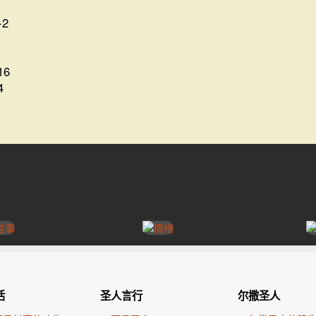
-2
16
4
活
圣人言行
尔撒圣人