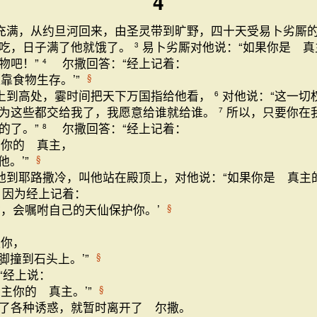
4
满，从约旦河回来，由圣灵带到旷野，四十天受易卜劣厮
吃，日子满了他就饿了。
易卜劣厮对他说：“如果你是 
3
物吧！”
尔撒回答：“经上记着：
4
仅靠食物生存。’”
§
上到高处，霎时间把天下万国指给他看，
对他说：“这一切
6
为这些都交给我了，我愿意给谁就给谁。
所以，只要你在
7
的了。”
尔撒回答：“经上记着：
8
，你的 真主，
他。’”
§
他到耶路撒冷，叫他站在殿顶上，对他说：“如果你是 真主
因为经上记着：
你，会嘱咐自己的天仙保护你。’
§
住你，
脚撞到石头上。’”
§
“经上说：
探主你的 真主。’”
§
了各种诱惑，就暂时离开了 尔撒。