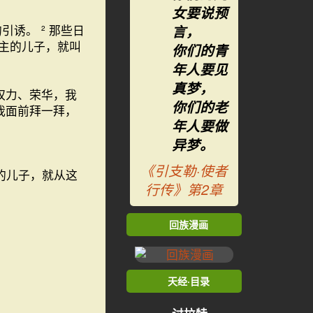
女要说预
言，
的引诱。
那些日
2
真主的儿子，就叫
你们的青
年人要见
真梦，
权力、荣华，我
你们的老
我面前拜一拜，
年人要做
异梦。
《引支勒·使者
的儿子，就从这
行传》第2章
回族漫画
天经·目录