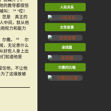
他的教导都很惊
人际关系
声喊叫：
“哎！
34
，您是 真主的
人中间，就从他
女性故事
他用权力和能力
 尔撒。
尔
39
候，无论患什么
金钱篇
从好些人身上出
为他们知道他是
尔撒的比喻
留住他，不让他
是为了这缘故被