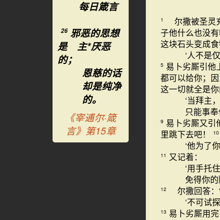
每日箴言
尔撒被圣灵充
1
邪恶的思想
子他什么也没有
26
这块石头变成食
是 主*厌恶
‘人不是
的；
易卜劣厮引他
5
恩慈的话
都可以给你；因
却是纯净
这一切就全是你
的。
‘当拜主
只能事奉
《宰逋尔·箴
易卜劣厮又引
9
言》第15章
里跳下去吧！
10
‘他为了
又记着：
11
‘用手托
免得你的
尔撒回答：
12
‘不可试
易卜劣厮用完
13