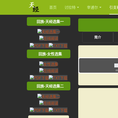
首页
讨拉特
宰逋尔
引支
回族-天经选集一
简介
回族-女性选集
00
回族-天经选集二