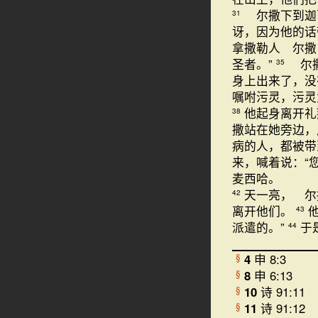
尔撒下到迦
31
讶，因为他的
拿撒勒人 尔撒
圣者。”
尔撒
35
身上出来了，
嘱咐污灵，污灵
他起身离开礼
38
撒站在她旁边，
病的人，都被带
来，喊着说：“
麦西哈。
天一亮， 尔
42
离开他们。
43
派遣的。”
于
44
4
申 8:3
§
8
申 6:13
§
10
诗 91:11
§
11
诗 91:12
§