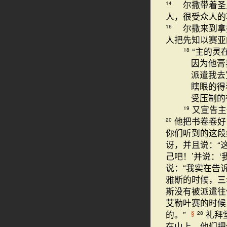
尔撒带着圣
14
人，很受众人的
尔撒来到拿
16
人把先知以赛亚
“主的灵
18
因为他膏
派遣我去
瞎眼的得
受压制的
又宣告主
19
他把书卷卷好
20
你们听到的这段
讶，并且说：“
己吧！’并说：
说：“我实在告
雅斯的时候，三
斯没有被派遣往
艾勒叶赛的时候
的。”
礼拜
§
28
在山上，他们把