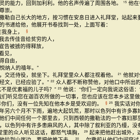
灵的能力，回到加利利。他的名声传遍了周围各地。
他在
15
尊崇。
撒勒自己长大的地方，按习惯在安息日进入礼拜堂，站起来
的书递给他，他展开书卷找到一处，上面写着：
在我身上，
§
我去传佳音给贫穷的人，
宣告被掳的得释放，
看见，
得自由，
悦纳人的禧年。”
，交还侍役，就坐下。礼拜堂里众人都注视着他。
他就对
21
经文，已经应验了。”
众人都不断称赞他，对他口中所出
22
这不是优素福的儿子吗？”
他说：“你们一定向我说这俗语：
23
‘我们听见您在迦百农所做的一切事，您也应该在您本乡这里做
诉你们，没有一位先知在他本乡是受欢迎的。
我实话对
§
25
年另六个月不下雨，遍地大起饥荒，那时以色列中有许多寡
他们中间任何一个那里去，只到西顿的撒勒法的一个寡妇那
，以色列中有许多患麻风的人，其中除了叙利亚的乃缦，没
堂里的众人听见这话，都怒气填胸，
起来把他赶出城外，
29
他拉到山崖边，要把他推下去。
尔撒却从他们中间穿过
30