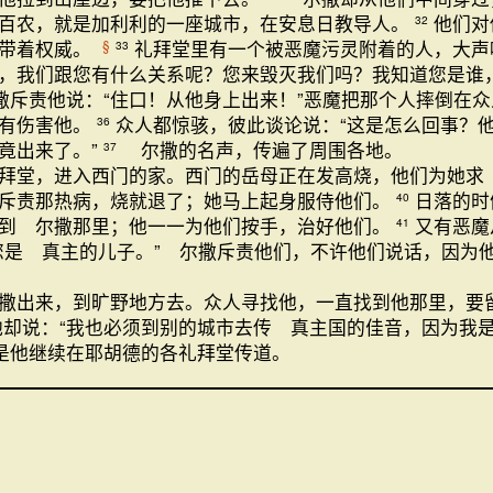
百农，就是加利利的一座城市，在安息日教导人。
他们对
32
话带着权威。
礼拜堂里有一个被恶魔污灵附着的人，大
§
33
，我们跟您有什么关系呢？您来毁灭我们吗？我知道您是谁
斥责他说：“住口！从他身上出来！”恶魔把那个人摔倒在众
没有伤害他。
众人都惊骇，彼此谈论说：“这是怎么回事？
36
竟出来了。”
尔撒的名声，传遍了周围各地。
37
拜堂，进入西门的家。西门的岳母正在发高烧，他们为她求
斥责那热病，烧就退了；她马上起身服侍他们。
日落的时
40
到 尔撒那里；他一一为他们按手，治好他们。
又有恶魔
41
您是 真主的儿子。” 尔撒斥责他们，不许他们说话，因
撒出来，到旷野地方去。众人寻找他，一直找到他那里，要
他却说：“我也必须到别的城市去传 真主国的佳音，因为我
是他继续在耶胡德的各礼拜堂传道。