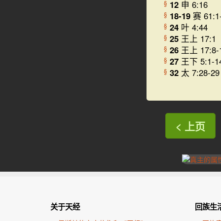
12
申 6:16
§
18-19
赛 61:1
§
24
叶 4:44
§
25
王上 17:1
§
26
王上 17:8-
§
27
王下 5:1-1
§
32
太 7:28-29
§
< 上页
关于天经
回族生