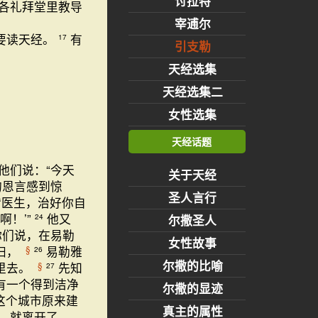
讨拉特
各礼拜堂里教导
宰逋尔
要读天经。
有
17
引支勒
天经选集
天经选集二
女性选集
天经话题
他们说：“今天
关于天经
的恩言感到惊
圣人言行
‘医生，治好你自
啊！’”
他又
24
尔撒圣人
你们说，在易勒
女性故事
妇，
易勒雅
§
26
尔撒的比喻
里去。
先知
§
27
有一个得到洁净
尔撒的显迹
这个城市原来建
真主的属性
，就离开了。