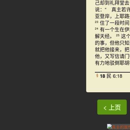
己却到礼拜堂
说：“ 真主若
亚登岸，上耶路
住了一段时间
23
有一个生在伊
24
解天经。
这
25
的事，但他只
就把他接来，把
他，又写信请门
有力地驳倒耶胡
18
民 6:18
§
< 上页