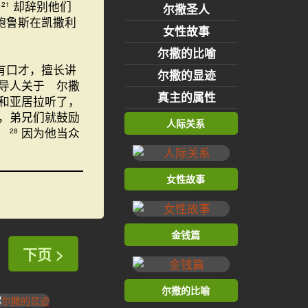
，
却辞别他们
21
尔撒圣人
鲍鲁斯在凯撒利
女性故事
尔撒的比喻
。
有口才，擅长讲
尔撒的显迹
导人关于 尔撒
真主的属性
和亚居拉听了，
，弟兄们就鼓励
人际关系
，
因为他当众
28
女性故事
金钱篇
下页 >
尔撒的比喻