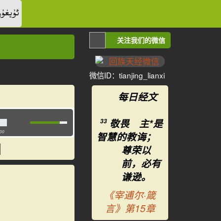
ئۇيغۇر
关注我们的微信
微信ID：tianjing_lianxi
每日经文
敬畏 主*是
33
:00
智慧的教诲；
尊荣以
前，必有
谦逊。
《宰逋尔·箴
言》第15章