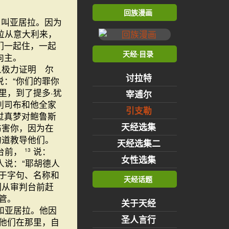
回族漫画
名叫亚居拉。因为
拉从意大利来，
们一起住，一起
天经·目录
向主。
人极力证明 尔
讨拉特
：“你们的罪你
里，到了提多·犹
宰逋尔
利司布和他全家
引支勒
过真梦对鲍鲁斯
天经选集
伤害你，因为在
的道教导他们。
天经选集二
台前，
说：
13
女性选集
人说：“耶胡德人
于字句、名称和
天经话题
们从审判台前赶
管。
关于天经
和亚居拉。他因
圣人言行
他们在那里，自