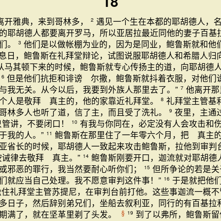
18
离开雅典，来到哥林多，
遇见一个生在本都的耶胡德人，
2
的耶胡德人都要离开罗马，所以亚居拉最近同他的妻子百基
他们。
他们是以做帐棚为业的，因为是同业，鲍鲁斯就和他
3
息日，鲍鲁斯在礼拜堂辩论，试图说服耶胡德人和希腊人归
从马其顿下来的时候，鲍鲁斯就专心传扬主的道，向耶胡德
。
但是他们抗拒和诽谤 尔撒，鲍鲁斯就抖着衣服，对他们说
6
与我无关。从今以后，我要到外族人那里去了。”
他离开那
7
个人是敬拜 真主的，他的家靠近礼拜堂。
礼拜堂主管基
8
哥林多人也听了道，信了主，而且受了洗礼。
夜里，主通
9
只管讲，不要闭口！
有我与你同在，必定没有人会攻击和
10
于我的人。”
鲍鲁斯在那里住了一年零六个月，把 真主
11
亚省长的时候，耶胡德人一致起来攻击鲍鲁斯，拉他到审判
按诫律去敬拜 真主。”
鲍鲁斯刚要开口，迦流就对耶胡德
14
或邪恶的罪行，我当然要耐心听你们；
但所争论的若是关
15
们就应当自己处理。我不愿意审判这件事！”
于是就把他
16
揪住礼拜堂主管苏提尼，在审判台前打他。这些事迦流一概不
多日子，然后辞别弟兄们，坐船去叙利亚，同行的有百基拉
期满了，就在坚革里剃了头发。
到了以弗所，鲍鲁斯留
§
19