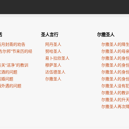
活
圣人言行
尔撒圣人
斋月封斋的劝告
阿丹圣人
尔撒圣人的降
古尔邦"节来历的经
努哈圣人
尔撒圣人的母
易卜拉欣圣人
尔撒圣人的身
关“洁净”的教训
穆萨圣人
尔撒圣人的身
饮酒的问题
达伍德圣人
尔撒圣人的身
离婚问题
尔撒圣人
尔撒圣人的身
婚外遇的问题
尔撒圣人没有
尔撒圣人的教
尔撒圣人的升
尔撒圣人再次