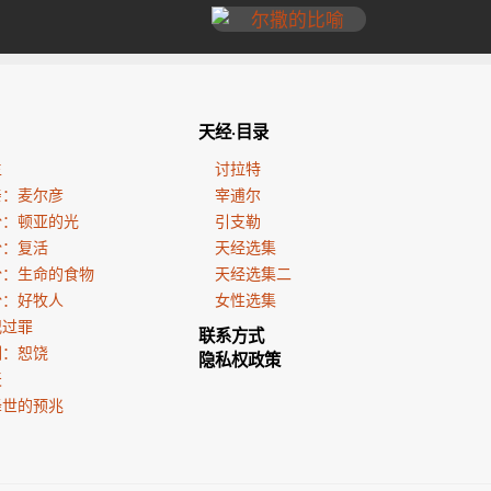
天经·目录
生
讨拉特
亲：麦尔彦
宰逋尔
份：顿亚的光
引支勒
份：复活
天经选集
份：生命的食物
天经选集二
份：好牧人
女性选集
犯过罪
联系方式
训：恕饶
隐私权政策
天
降世的预兆