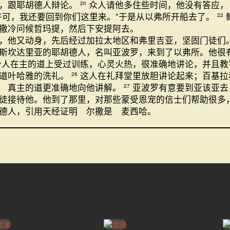
去，跟耶胡德人辩论。
众人请他多住些时间，他没有答应
20
许可，我还要回到你们这里来。”于是从以弗所开船去了。
22
撒冷问候哲玛提，然后下安提阿去。
，他又动身，先后经过加拉太地区和弗里吉亚，坚固门徒们
斯坎达里亚的耶胡德人，名叫亚波罗，来到了以弗所。他很
个人在主的道上受过训练，心灵火热，很准确地讲论，并且教
知道叶哈雅的洗礼。
这人在礼拜堂里放胆讲论起来；百基拉
26
 真主的道更准确地向他讲解。
亚波罗有意要到亚该亚去
27
徒接待他。他到了那里，对那些蒙受恩宠的信士们帮助很多
德人，引用天经证明 尔撒是 麦西哈。