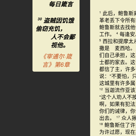
每日箴言
此后，鲍鲁斯
1
盗贼因饥饿
革老丢下令所有
30
鲍鲁斯就去找
偷窃充饥，
工作。
每逢安
4
人不会鄙
西拉和提摩太
5
视他。
撒是 麦西哈
们自己承担，这
《宰逋尔·箴
士都的家去。这
言》第6章
都信了主，许多
说：“不要怕，
这城里有许多属
当迦流作亚该
12
“这个人劝人不
啊，如果有犯法
你们的诫律，你
出去。
众人
17
鲍鲁斯住了许
18
为许过愿，现在