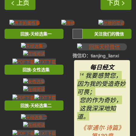
< 上页
下页 >
回族-天经选集一
关注我们的微信
微信ID：tianjing_lianxi
每日经文
回族-女性选集
我要感赞您，
14
因为我的受造奇妙
可畏；
您的作为奇妙，
回族-天经选集二
这我深深地知
道。
《宰逋尔·诗篇》
第139章