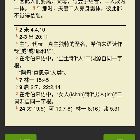
因此人们要离开父母，与妻子结合，二人成为
一体。
那时，夫妻二人赤身露体，彼此都
§
25
不觉得羞耻。
2
来 4:4,10
§
2-3
出 20:11
§
主*，代表 真主独特的圣名，希伯来语读作
a
“雅威”或“耶和华”。
在希伯来语中，“尘土”和“人”二词源自同一字
b
根。
“阿丹”意思是“人类”。
c
7
林一 15:45
§
9
启 2:7；22:2,14
§
在希伯来语中，“女人(ishah)”和“男人(ish)”二
d
词源自同一字根。
24
太 19:5；可 10:7-8；林一 6:16；弗 5:31
§