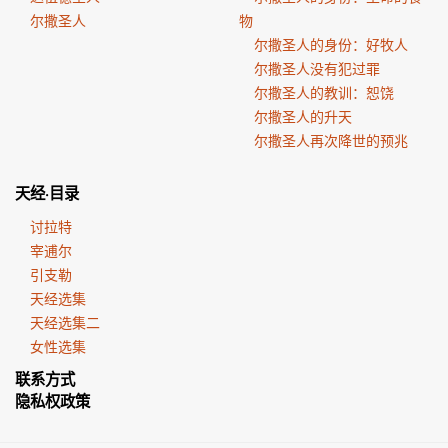
尔撒圣人
物
尔撒圣人的身份：好牧人
尔撒圣人没有犯过罪
尔撒圣人的教训：恕饶
尔撒圣人的升天
尔撒圣人再次降世的预兆
天经·目录
讨拉特
宰逋尔
引支勒
天经选集
天经选集二
女性选集
联系方式
隐私权政策