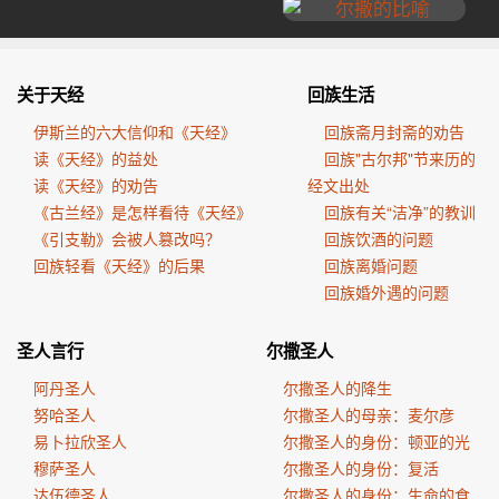
关于天经
回族生活
伊斯兰的六大信仰和《天经》
回族斋月封斋的劝告
读《天经》的益处
回族"古尔邦"节来历的
读《天经》的劝告
经文出处
《古兰经》是怎样看待《天经》
回族有关“洁净”的教训
《引支勒》会被人篡改吗？
回族饮酒的问题
回族轻看《天经》的后果
回族离婚问题
回族婚外遇的问题
圣人言行
尔撒圣人
阿丹圣人
尔撒圣人的降生
努哈圣人
尔撒圣人的母亲：麦尔彦
易卜拉欣圣人
尔撒圣人的身份：顿亚的光
穆萨圣人
尔撒圣人的身份：复活
达伍德圣人
尔撒圣人的身份：生命的食