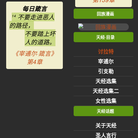
每日箴言
回族漫画
不要走进恶人
14
的路径，
不要踏上坏
天经·目录
人的道路。
讨拉特
《宰逋尔·箴言》
第4章
宰逋尔
引支勒
天经选集
天经选集二
女性选集
天经话题
关于天经
圣人言行