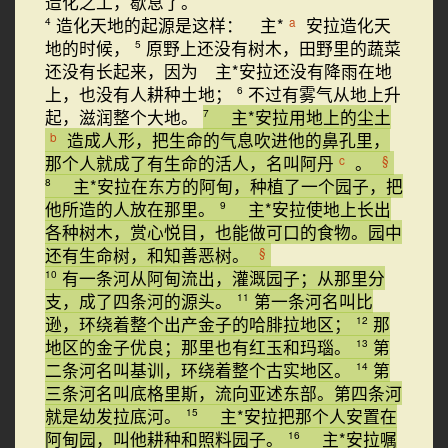
造化之工，歇息了。
造化天地的起源是这样： 主*
安拉造化天
a
4
地的时候，
原野上还没有树木，田野里的蔬菜
5
还没有长起来，因为 主*安拉还没有降雨在地
上，也没有人耕种土地；
不过有雾气从地上升
6
起，滋润整个大地。
主*安拉用地上的尘土
7
造成人形，把生命的气息吹进他的鼻孔里，
b
那个人就成了有生命的活人，名叫阿丹
。
c
§
主*安拉在东方的阿甸，种植了一个园子，把
8
他所造的人放在那里。
主*安拉使地上长出
9
各种树木，赏心悦目，也能做可口的食物。园中
还有生命树，和知善恶树。
§
有一条河从阿甸流出，灌溉园子；从那里分
10
支，成了四条河的源头。
第一条河名叫比
11
逊，环绕着整个出产金子的哈腓拉地区；
那
12
地区的金子优良；那里也有红玉和玛瑙。
第
13
二条河名叫基训，环绕着整个古实地区。
第
14
三条河名叫底格里斯，流向亚述东部。第四条河
就是幼发拉底河。
主*安拉把那个人安置在
15
阿甸园，叫他耕种和照料园子。
主*安拉嘱
16