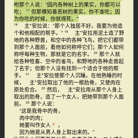
咐那个人说：“园内各种树上的果实，你都可以
吃；
但那棵知善恶树的果实，你不准吃；因
17
为你吃的时候，你就得死。”
主*安拉说：“那个人独居不好，我要为他造
18
个和他相配的帮手。”
主*安拉用泥土造了野
19
地的各种野兽，和空中的各种飞鸟，把它们都带
到那个人面前，看他如何称呼它们；那个人如何
称呼每种生物，那就是它的名字。
那个人就
20
给各种牲畜、空中的雀鸟，和野地的各种走兽起
了名字；但那个人没有找到一个适合于他的帮
手。
主*安拉使那个人沉睡。在他熟睡的时
21
候， 主*安拉取出了他的一根肋骨，又使肉在
原处愈合。
然后， 主*安拉用从那个人身上
22
取出的肋骨，造了一个女人，把她带到那个人面
前。
那个人说：
23
“这是我骨中的骨，
肉中的肉；
她要叫作女人
，
d
因为她是从男人身上取出来的。”
24