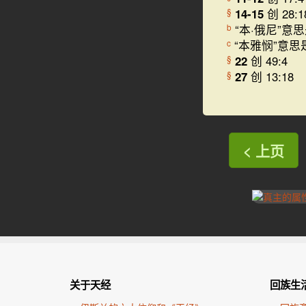
14-15
创 28:1
§
“本·俄尼”意
b
“本雅悯”意思
c
22
创 49:4
§
27
创 13:18
§
< 上页
关于天经
回族生