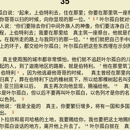
35
白说：“起来，上伯特利去，住在那里；你要在那里筑一座
你哥哥以扫的时候，向你显现的那一位。”
叶尔孤白就对
§
2
人说：“你们要除去你们中间外族人的神像，你们要洁净自己
程，上伯特利去；我要在那里给 真主筑一座祭台，他就是
，在我所走的路上与我同行的那一位。”
他们就把自己手中
4
上的环子，都交给叶尔孤白；叶尔孤白把这些东西埋在示剑
 真主使周围的城市都非常惧怕，他们就不追赶叶尔孤白的
起的人，到了迦南地区的路斯，就是伯特利。
他在那里筑
7
·伯特利
，因为他逃避他哥哥的时候， 真主曾经在那里
a
归真了，葬在伯特利下边的橡树底下，所以给那棵树起名叫亚
旦·亚兰回来以后， 真主再次向他显现，赐福给他。
真
10
本是叶尔孤白，但以后不要再叫叶尔孤白，以色列才是你的
叫以色列。
§
说：“我是全能的 真主，你要繁衍增多，将有一国和多国
而出。
§
卜拉欣和易司哈格的土地，我要赐给你，我也要把这土地赐
尔孤白谈话的地方，离开他上升去了。
叶尔孤白就在 真
14