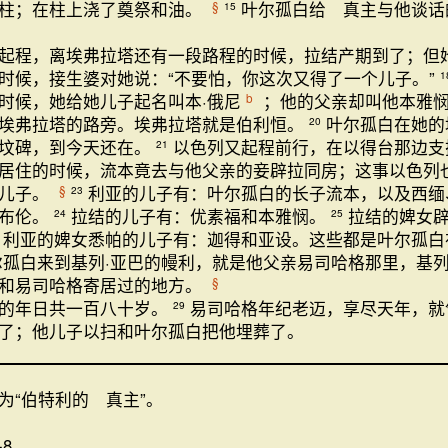
柱；在柱上浇了奠祭和油。
叶尔孤白给 真主与他谈话
§
15
起程，离埃弗拉塔还有一段路程的时候，拉结产期到了；但
时候，接生婆对她说：“不要怕，你这次又得了一个儿子。”
1
时候，她给她儿子起名叫本·俄尼
；他的父亲却叫他本雅
b
埃弗拉塔的路旁。埃弗拉塔就是伯利恒。
叶尔孤白在她的
20
的坟碑，到今天还在。
以色列又起程前行，在以得台那边支
21
居住的时候，流本竟去与他父亲的妾辟拉同房；这事以色列
个儿子。
利亚的儿子有：叶尔孤白的长子流本，以及西缅
§
23
西布伦。
拉结的儿子有：优素福和本雅悯。
拉结的婢女
24
25
利亚的婢女悉帕的儿子有：迦得和亚设。这些都是叶尔孤白
尔孤白来到基列·亚巴的幔利，就是他父亲易司哈格那里，基列
和易司哈格寄居过的地方。
§
的年日共一百八十岁。
易司哈格年纪老迈，享尽天年，就
29
了；他儿子以扫和叶尔孤白把他埋葬了。
为“伯特利的 真主”。
-8