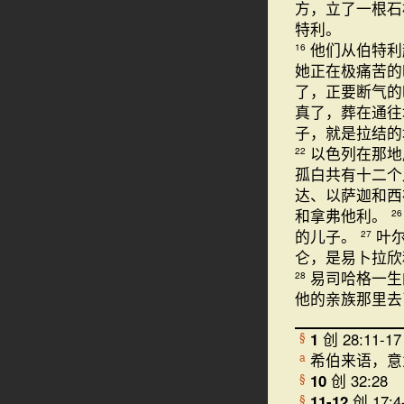
方，立了一根石
特利。
他们从伯特利
16
她正在极痛苦的
了，正要断气的
真了，葬在通往
子，就是拉结
以色列在那地
22
孤白共有十二
达、以萨迦和
和拿弗他利。
26
的儿子。
叶
27
仑，是易卜拉欣
易司哈格一生
28
他的亲族那里去
1
创 28:11-17
§
希伯来语，意
a
10
创 32:28
§
11-12
创 17:4
§