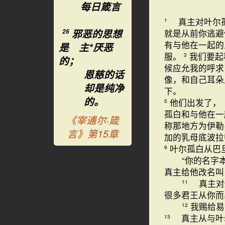
每日箴言
真主对叶尔孤
1
邪恶的思想
就是从前你逃避
26
有与他在一起的
是 主*厌恶
服。
我们要起
3
的；
候应允我的呼求
恩慈的话
像，和自己耳朵
却是纯净
下。
的。
他们出发了，
5
孤白和与他在一
《宰逋尔·箴
称那地方为伊勒
言》第15章
加的乳母底波拉
叶尔孤白从巴
9
“你的名字
真主给他改名
真主对他
11
很多君王从你
我赐给易
12
真主从与叶
13