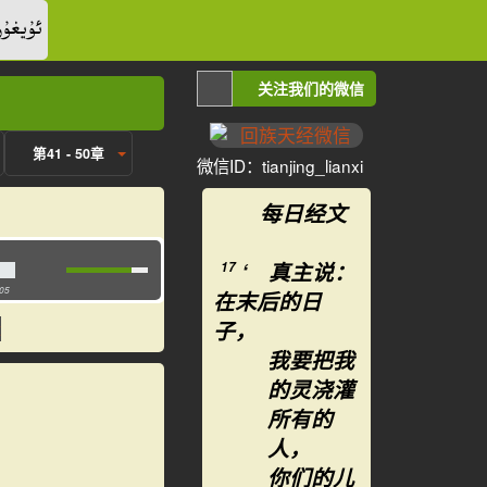
ئۇيغۇر
关注我们的微信
第41 - 50章
微信ID：tianjing_lianxi
每日经文
‘ 真主说：
17
:05
在末后的日
子，
我要把我
的灵浇灌
所有的
人，
你们的儿