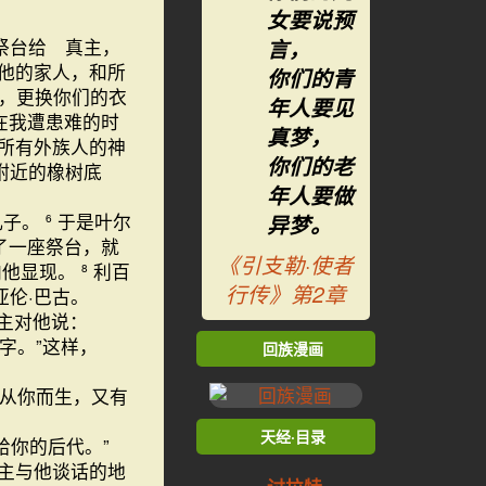
女要说预
言，
祭台给 真主，
他的家人，和所
你们的青
，更换你们的衣
年人要见
在我遭患难的时
真梦，
所有外族人的神
你们的老
附近的橡树底
年人要做
儿子。
于是叶尔
6
异梦。
了一座祭台，就
《引支勒·使者
向他显现。
利百
8
行传》第2章
伦·巴古。
主对他说：
名字。”这样，
回族漫画
从你而生，又有
天经·目录
给你的后代。”
主与他谈话的地