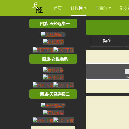
首页
讨拉特
宰逋尔
引支
回族-天经选集一
简介
回族-女性选集
00
回族-天经选集二