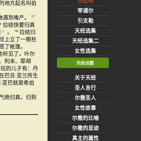
讨拉特
的地方起名叫伯
宰逋尔
她遇到难产。
17
引支勒
拉结快要归真
8
天经选集
悯
。
拉结归
c
19
坟上立了一根柱
天经选集二
搭了帐篷。
女性选集
也听见了。叶尔
、利未、耶胡
天经话题
辟拉的儿子有：丹
在巴旦·亚兰所生
关于天经
·亚巴就是希伯
圣人言行
气绝归真，归到
尔撒圣人
女性故事
尔撒的比喻
尔撒的显迹
真主的属性