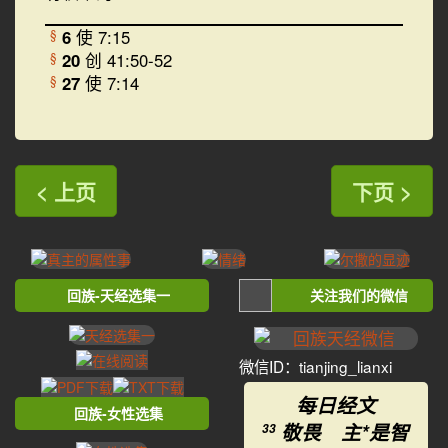
6
使 7:15
§
20
创 41:50-52
§
27
使 7:14
§
< 上页
下页 >
回族-天经选集一
关注我们的微信
微信ID：tianjing_lianxi
每日经文
回族-女性选集
敬畏 主*是智
33