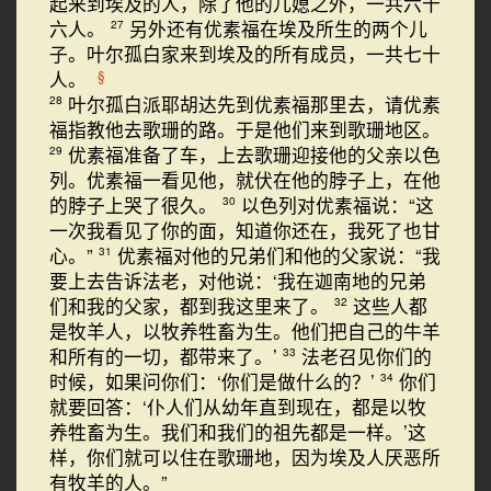
起来到埃及的人，除了他的儿媳之外，一共六十
六人。
另外还有优素福在埃及所生的两个儿
27
子。叶尔孤白家来到埃及的所有成员，一共七十
人。
§
叶尔孤白派耶胡达先到优素福那里去，请优素
28
福指教他去歌珊的路。于是他们来到歌珊地区。
优素福准备了车，上去歌珊迎接他的父亲以色
29
列。优素福一看见他，就伏在他的脖子上，在他
的脖子上哭了很久。
以色列对优素福说：“这
30
一次我看见了你的面，知道你还在，我死了也甘
心。”
优素福对他的兄弟们和他的父家说：“我
31
要上去告诉法老，对他说：‘我在迦南地的兄弟
们和我的父家，都到我这里来了。
这些人都
32
是牧羊人，以牧养牲畜为生。他们把自己的牛羊
和所有的一切，都带来了。’
法老召见你们的
33
时候，如果问你们：‘你们是做什么的？’
你们
34
就要回答：‘仆人们从幼年直到现在，都是以牧
养牲畜为生。我们和我们的祖先都是一样。’这
样，你们就可以住在歌珊地，因为埃及人厌恶所
有牧羊的人。”