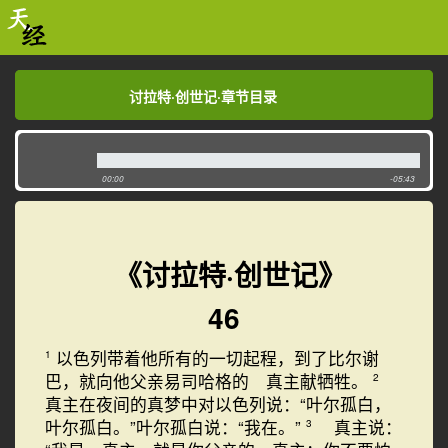
讨拉特·创世记·章节目录
讨拉特·创世记·章节目录
00:00
-05:43
《讨拉特·创世记》
46
以色列带着他所有的一切起程，到了比尔谢
1
巴，就向他父亲易司哈格的 真主献牺牲。
2
真主在夜间的真梦中对以色列说：“叶尔孤白，
叶尔孤白。”叶尔孤白说：“我在。”
真主说：
3