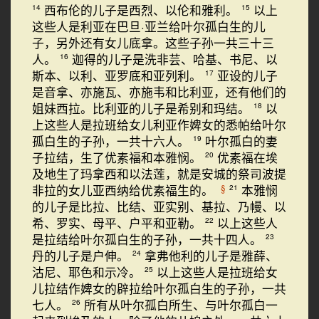
西布伦的儿子是西烈、以伦和雅利。
以上
14
15
这些人是利亚在巴旦·亚兰给叶尔孤白生的儿
子，另外还有女儿底拿。这些子孙一共三十三
人。
迦得的儿子是洗非芸、哈基、书尼、以
16
斯本、以利、亚罗底和亚列利。
亚设的儿子
17
是音拿、亦施瓦、亦施韦和比利亚，还有他们的
姐妹西拉。比利亚的儿子是希别和玛结。
以
18
上这些人是拉班给女儿利亚作婢女的悉帕给叶尔
孤白生的子孙，一共十六人。
叶尔孤白的妻
19
子拉结，生了优素福和本雅悯。
优素福在埃
20
及地生了玛拿西和以法莲，就是安城的祭司波提
非拉的女儿亚西纳给优素福生的。
本雅悯
§
21
的儿子是比拉、比结、亚实别、基拉、乃幔、以
希、罗实、母平、户平和亚勒。
以上这些人
22
是拉结给叶尔孤白生的子孙，一共十四人。
23
丹的儿子是户伸。
拿弗他利的儿子是雅薛、
24
沽尼、耶色和示冷。
以上这些人是拉班给女
25
儿拉结作婢女的辟拉给叶尔孤白生的子孙，一共
七人。
所有从叶尔孤白所生、与叶尔孤白一
26