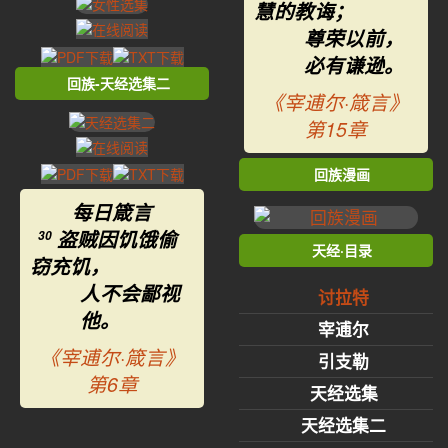
慧的教诲；
尊荣以前，
必有谦逊。
回族-天经选集二
《宰逋尔·箴言》
第15章
回族漫画
每日箴言
盗贼因饥饿偷
30
天经·目录
窃充饥，
人不会鄙视
讨拉特
他。
宰逋尔
《宰逋尔·箴言》
引支勒
第6章
天经选集
天经选集二