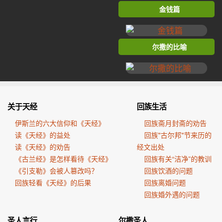
金钱篇
尔撒的比喻
关于天经
回族生活
伊斯兰的六大信仰和《天经》
回族斋月封斋的劝告
读《天经》的益处
回族"古尔邦"节来历的
读《天经》的劝告
经文出处
《古兰经》是怎样看待《天经》
回族有关“洁净”的教训
《引支勒》会被人篡改吗？
回族饮酒的问题
回族轻看《天经》的后果
回族离婚问题
回族婚外遇的问题
圣人言行
尔撒圣人