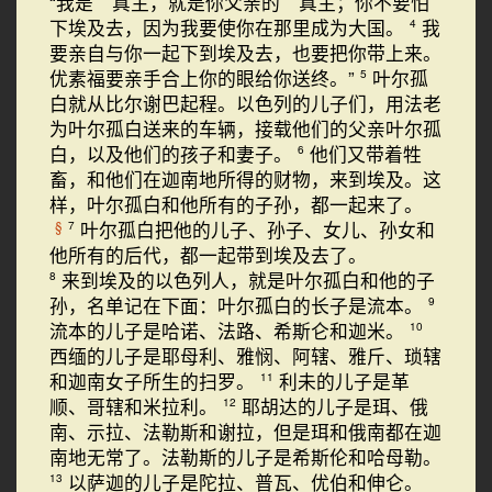
“我是 真主，就是你父亲的 真主；你不要怕
下埃及去，因为我要使你在那里成为大国。
我
4
要亲自与你一起下到埃及去，也要把你带上来。
优素福要亲手合上你的眼给你送终。”
叶尔孤
5
白就从比尔谢巴起程。以色列的儿子们，用法老
为叶尔孤白送来的车辆，接载他们的父亲叶尔孤
白，以及他们的孩子和妻子。
他们又带着牲
6
畜，和他们在迦南地所得的财物，来到埃及。这
样，叶尔孤白和他所有的子孙，都一起来了。
叶尔孤白把他的儿子、孙子、女儿、孙女和
§
7
他所有的后代，都一起带到埃及去了。
来到埃及的以色列人，就是叶尔孤白和他的子
8
孙，名单记在下面：叶尔孤白的长子是流本。
9
流本的儿子是哈诺、法路、希斯仑和迦米。
10
西缅的儿子是耶母利、雅悯、阿辖、雅斤、琐辖
和迦南女子所生的扫罗。
利未的儿子是革
11
顺、哥辖和米拉利。
耶胡达的儿子是珥、俄
12
南、示拉、法勒斯和谢拉，但是珥和俄南都在迦
南地无常了。法勒斯的儿子是希斯伦和哈母勒。
以萨迦的儿子是陀拉、普瓦、优伯和伸仑。
13