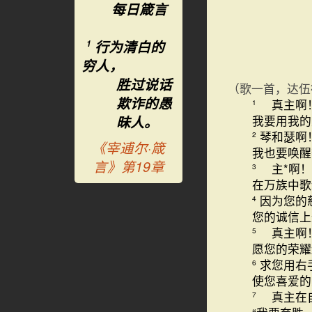
每日箴言
行为清白的
1
穷人，
胜过说话
（歌一首，达伍
欺诈的愚
真主啊！
1
昧人。
我要用我的
琴和瑟啊
2
《宰逋尔·箴
我也要唤醒
言》第19章
主*啊！
3
在万族中歌
因为您的
4
您的诚信上
真主啊！
5
愿您的荣耀
求您用右
6
使您喜爱的
真主在自
7