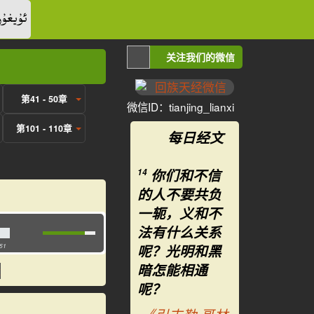
ئۇيغۇر
关注我们的微信
第41 - 50章
微信ID：tianjing_lianxi
第101 - 110章
每日经文
你们和不信
14
的人不要共负
一轭，义和不
法有什么关系
呢？光明和黑
:51
暗怎能相通
呢？