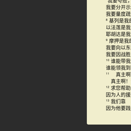
“我要夸胜
我要分开示
我要量度疏
基列是我
8
以法莲是我
耶胡达是我
摩押是我
9
我要向以东
我要因战胜
谁能带我
10
谁能领我到
真主啊
11
真主啊！
求您帮助
12
因为人的援
我们靠 
13
因为他要践