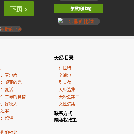
下页 >
尔撒的比喻
天经·目录
生
讨拉特
亲：麦尔彦
宰逋尔
份：顿亚的光
引支勒
份：复活
天经选集
份：生命的食物
天经选集二
份：好牧人
女性选集
犯过罪
联系方式
训：恕饶
隐私权政策
天
降世的预兆