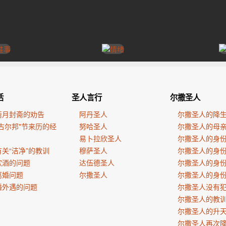
活
圣人言行
尔撒圣人
斋月封斋的劝告
阿丹圣人
尔撒圣人的降
古尔邦"节来历的经
努哈圣人
尔撒圣人的母
易卜拉欣圣人
尔撒圣人的身
关“洁净”的教训
穆萨圣人
尔撒圣人的身
饮酒的问题
达伍德圣人
尔撒圣人的身
离婚问题
尔撒圣人
尔撒圣人的身
婚外遇的问题
尔撒圣人没有
尔撒圣人的教
尔撒圣人的升
尔撒圣人再次