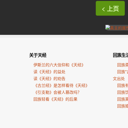
< 上页
关于天经
回族生
伊斯兰的六大信仰和《天经》
回族
读《天经》的益处
回族"
读《天经》的劝告
文出处
《古兰经》是怎样看待《天经》
回族有
《引支勒》会被人篡改吗？
回族
回族轻看《天经》的后果
回族
回族