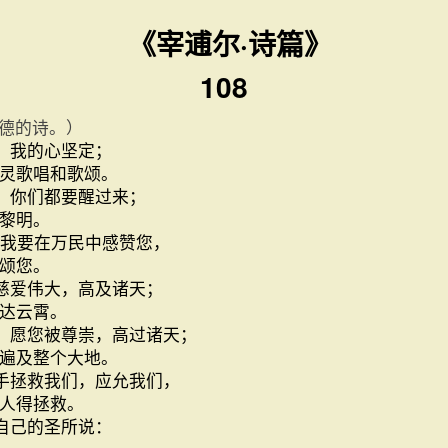
《宰逋尔·诗篇》
108
德的诗。）
我的心坚定；
灵歌唱和歌颂。
！你们都要醒过来；
黎明。
我要在万民中感赞您，
颂您。
慈爱伟大，高及诸天；
达云霄。
愿您被尊崇，高过诸天；
遍及整个大地。
手拯救我们，应允我们，
人得拯救。
己的圣所说：