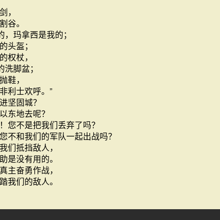
，
剑，
割谷。
的，玛拿西是我的；
的头盔；
的权杖，
的洗脚盆；
抛鞋，
非利士欢呼。”
进坚固城？
以东地去呢？
！您不是把我们丢弃了吗？
您不和我们的军队一起出战吗？
我们抵挡敌人，
助是没有用的。
真主奋勇作战，
踏我们的敌人。