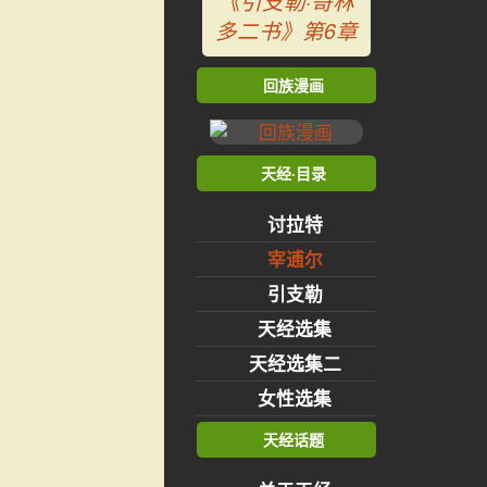
《引支勒·哥林
多二书》第6章
回族漫画
天经·目录
讨拉特
宰逋尔
引支勒
天经选集
天经选集二
女性选集
天经话题