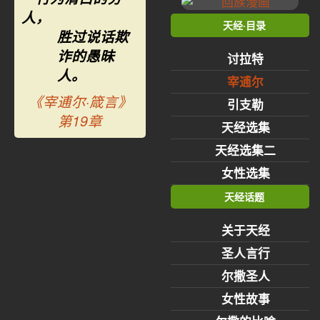
人，
天经·目录
胜过说话欺
诈的愚昧
讨拉特
人。
宰逋尔
《宰逋尔·箴言》
引支勒
第19章
天经选集
天经选集二
女性选集
天经话题
关于天经
圣人言行
尔撒圣人
女性故事