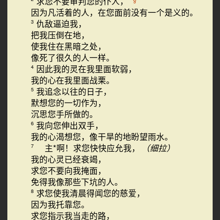
求您不要审判您的仆人，
因为凡活着的人，在您面前没有一个是义的。
仇敌逼迫我，
3
把我压倒在地，
使我住在黑暗之处，
像死了很久的人一样。
因此我的灵在我里面软弱，
4
我的心在我里面战栗。
我追念以往的日子，
5
默想您的一切作为，
沉思您手所做的。
我向您伸出双手，
6
我的心渴想您，像干旱的地盼望雨水。
主*啊！求您快快应允我，
（细拉）
7
我的心灵已经衰竭，
求您不要向我掩面，
免得我像那些下坑的人。
求您使我清晨得闻您的慈爱，
8
因为我托靠您。
求您指示我当走的路，