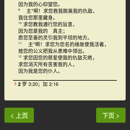
因为我的心仰望您。
主*啊！求您救我脱离我的仇敌，
9
我往您那里藏身。
求您教我遵行您的旨意，
10
因为您是我的 真主；
愿您至善的灵引我到平坦的地方。
主*啊！求您为您名的缘故使我活着，
11
按您的公义把我从患难中领出。
求您因您的慈爱使我的仇敌灭绝，
12
求您消灭所有苦害我的人，
因为我是您的仆人。
2
罗 3:20；加 2:16
§
< 上页
下页 >