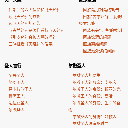
关于天经
回族生活
伊斯兰的六大信仰和《天经》
回族斋月封斋的劝告
读《天经》的益处
回族"古尔邦"节来历的
读《天经》的劝告
经文出处
《古兰经》是怎样看待《天经》
回族有关“洁净”的教训
《引支勒》会被人篡改吗？
回族饮酒的问题
回族轻看《天经》的后果
回族离婚问题
回族婚外遇的问题
圣人言行
尔撒圣人
阿丹圣人
尔撒圣人的降生
努哈圣人
尔撒圣人的母亲：麦尔彦
易卜拉欣圣人
尔撒圣人的身份：顿亚的光
穆萨圣人
尔撒圣人的身份：复活
达伍德圣人
尔撒圣人的身份：生命的食
尔撒圣人
物
尔撒圣人的身份：好牧人
尔撒圣人没有犯过罪