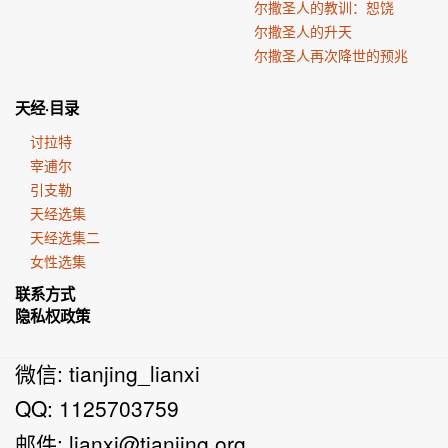
尔撒圣人的教训：恕饶
尔撒圣人的升天
尔撒圣人再次降世的预兆
天经·目录
讨拉特
宰逋尔
引支勒
天经选集
天经选集二
女性选集
联系方式
隐私权政策
微信: tianjing_lianxi
QQ: 1125703759
邮件:
lianxi@tianjing.org