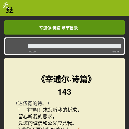
宰逋尔·诗篇·章节目录
宰逋尔·诗篇·章节目录
00:00
-02:16
《宰逋尔·诗篇》
143
（达伍德的诗。）
主*啊！求您听我的祈求，
1
留心听我的恳求，
凭您的诚信和公义应允我。
§
2