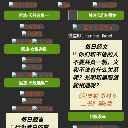
回族-天经选集一
关注我们的微信
微信ID：tianjing_lianxi
每日经文
回族-女性选集
你们和不信的人
14
不要共负一轭，义
和不法有什么关系
呢？光明和黑暗怎
回族-天经选集二
能相通呢？
《引支勒·哥林多
二书》第6章
回族漫画
每日箴言
行为清白的穷
1