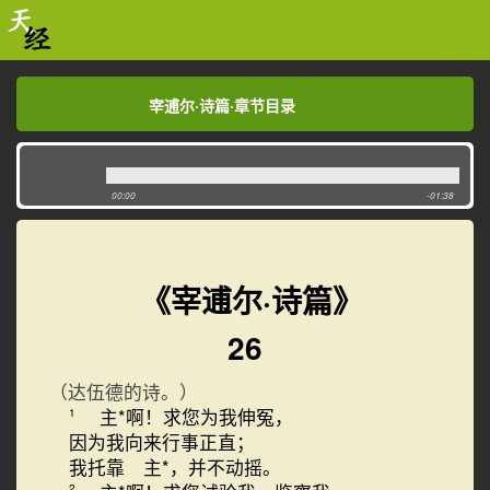
宰逋尔·诗篇·章节目录
宰逋尔·诗篇·章节目录
00:00
-01:38
《宰逋尔·诗篇》
26
（达伍德的诗。）
主*啊！求您为我伸冤，
1
因为我向来行事正直；
我托靠 主*，并不动摇。
2