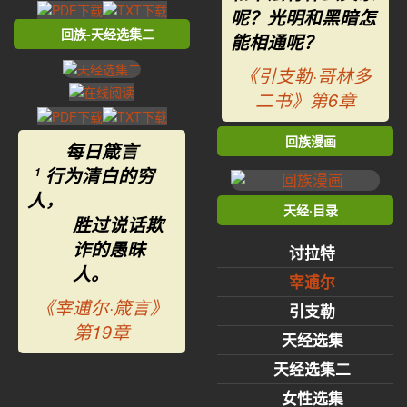
呢？光明和黑暗怎
回族-天经选集二
能相通呢？
《引支勒·哥林多
二书》第6章
回族漫画
每日箴言
行为清白的穷
1
人，
天经·目录
胜过说话欺
诈的愚昧
讨拉特
人。
宰逋尔
《宰逋尔·箴言》
引支勒
第19章
天经选集
天经选集二
女性选集