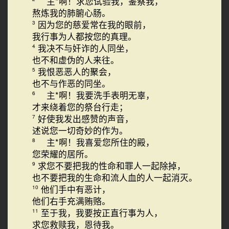
主*啊！求您试验我，鉴察我，
熬炼我的肺腑心肠。
因为您的慈爱常在我的眼前，
3
我行事为人都按您的真理。
我决不与奸诈的人同坐，
4
也不和虚伪的人来往。
我恨恶恶人的聚会，
5
也不与作恶的同坐。
主*啊！我要洗手表明无辜，
6
才来绕着您的祭台行走；
好使我发出感赞的声音，
7
述说您一切奇妙的作为。
主*啊！我喜爱您所住的殿，
8
您荣耀的居所。
求您不要把我的性命和罪人一起除掉，
9
也不要把我的生命和流人血的人一起消灭。
他们手中有恶计，
10
他们右手充满贿赂。
至于我，我要按正直行事为人，
11
求您救赎我，恩待我。