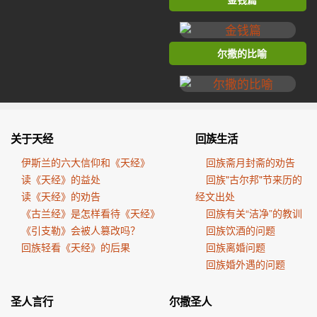
尔撒的比喻
关于天经
回族生活
伊斯兰的六大信仰和《天经》
回族斋月封斋的劝告
读《天经》的益处
回族"古尔邦"节来历的
读《天经》的劝告
经文出处
《古兰经》是怎样看待《天经》
回族有关“洁净”的教训
《引支勒》会被人篡改吗？
回族饮酒的问题
回族轻看《天经》的后果
回族离婚问题
回族婚外遇的问题
圣人言行
尔撒圣人